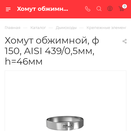
0
Хомут обжимной, ф 150, AISI 439/0,5мм, h=46мм — купить в Екатеринбурге по цене 340 руб. в интернет-магазине «100 печей.ру»
—
—
—
Главная
Каталог
Дымоходы
Крепежные элементы
Хомут обжимной, ф
150, AISI 439/0,5мм,
h=46мм