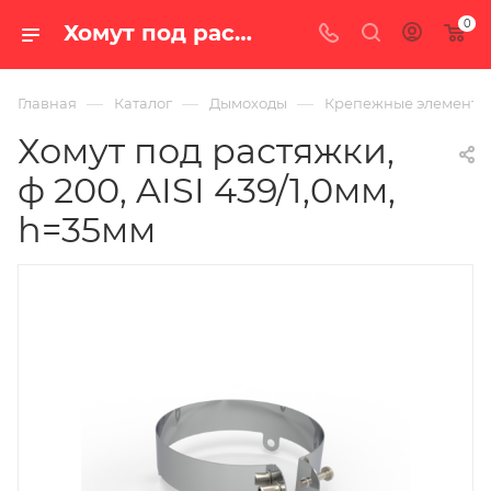
0
Хомут под растяжки, ф 200, AISI 439/1,0мм, h=35мм — купить в Екатеринбурге по цене 805 руб. в интернет-магазине «100 печей.ру»
—
—
—
Главная
Каталог
Дымоходы
Крепежные элементы
Хомут под растяжки,
ф 200, AISI 439/1,0мм,
h=35мм