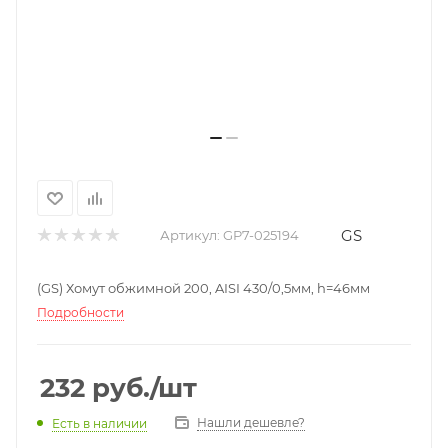
GS
Артикул:
GP7-025194
(GS) Хомут обжимной 200, AISI 430/0,5мм, h=46мм
Подробности
232
руб.
/шт
Нашли дешевле?
Есть в наличии