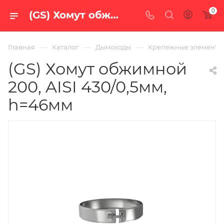
0
(GS) Хомут обжимной 200, AISI 430/0,5мм, h=46мм — купить в Екатеринбурге по цене 232 руб. в интернет-магазине «100 печей.ру»
—
—
—
Главная
Каталог
Дымоходы
Крепежные элементы
(GS) Хомут обжимной
200, AISI 430/0,5мм,
h=46мм