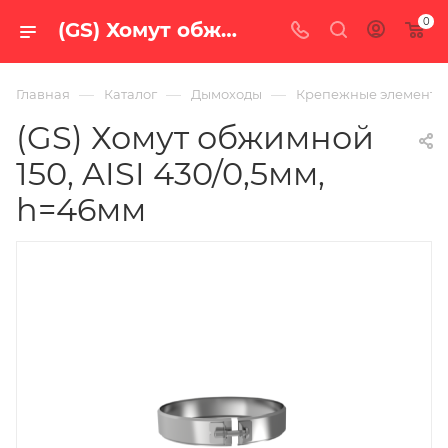
0
(GS) Хомут обжимной 150, AISI 430/0,5мм, h=46мм — купить в Екатеринбурге по цене 211 руб. в интернет-магазине «100 печей.ру»
—
—
—
Главная
Каталог
Дымоходы
Крепежные элементы
(GS) Хомут обжимной
150, AISI 430/0,5мм,
h=46мм