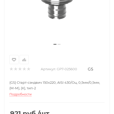
GS
Артикул:
GP7-025600
(GS) Старт-сэндвич 150х220, AISI 430/Оц, 0,5мм/0,5мм,
(М-М), (К), тип-2
Подробности
921
руб.
/шт