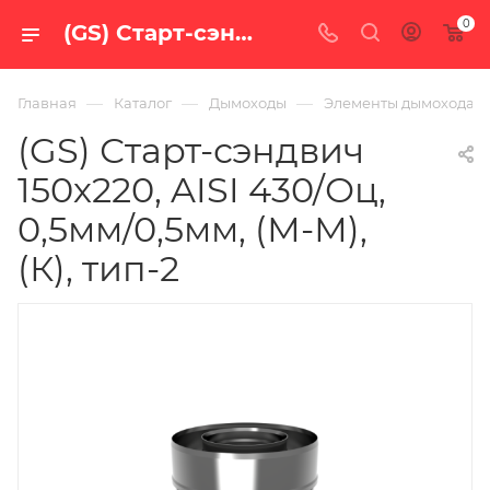
0
(GS) Старт-сэндвич 150х220, AISI 430/Оц, 0,5мм/0,5мм, (М-М), (К), тип-2 — купить в Екатеринбурге по цене 921 руб. в интернет-магазине «100 печей.ру»
—
—
—
Главная
Каталог
Дымоходы
Элементы дымохода
(GS) Старт-сэндвич
150х220, AISI 430/Оц,
0,5мм/0,5мм, (М-М),
(К), тип-2