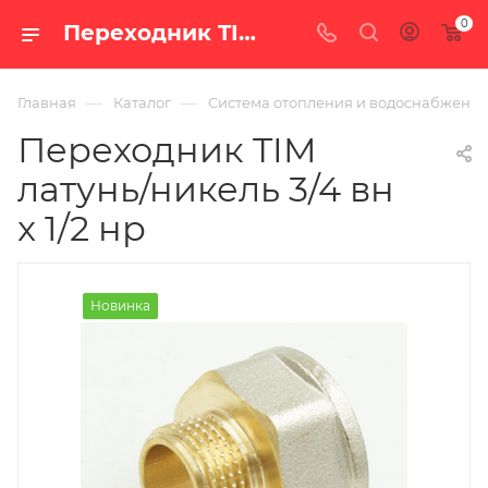
0
Переходник TIM латунь/никель 3/4 вн x 1/2 нр — цена в Екатеринбурге, купить в интернет-магазине «100 печей.ру»
—
—
Главная
Каталог
Система отопления и водоснабжени
Переходник TIM
латунь/никель 3/4 вн
x 1/2 нр
Новинка