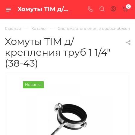
0
Хомуты TIM д/крепления труб 1 1/4" (38-43) — цена в Екатеринбурге, купить в интернет-магазине «100 печей.ру»
—
—
Главная
Каталог
Система отопления и водоснабжени
Хомуты TIM д/
крепления труб 1 1/4"
(38-43)
Новинка