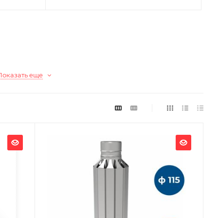
Показать еще
Ширина, мм
203
Глубина, мм
203
Высота, мм
800
Материал изготовления