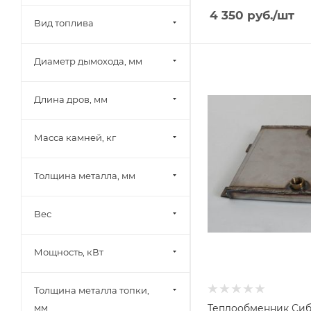
4 350
руб.
/шт
Вид топлива
Диаметр дымохода, мм
Ширина, мм
360
Длина дров, мм
Глубина, мм
30
Высота, мм
Масса камней, кг
270
Толщина металла, мм
Вес
Мощность, кВт
Толщина металла топки,
Теплообменник Сиб
мм