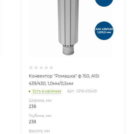
Высота, мм
800
Материал изготовления
Нержавеющая сталь
Производитель
УМК
Конвектор "Ромашка" ф 150, AISI
439/430, 1,0мм/0,5мм
Есть в наличии
Арт.: GP6-013419
Ширина, мм
238
Глубина, мм
238
Высота, мм