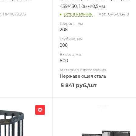
439/430, 1,0мм/0,5мм
т.: НМК070206
Есть в наличии
Арт.: GP6-013418
Ширина, мм
208
Глубина, мм
208
Высота, мм
800
Материал изготовления
Нержавеющая сталь
5 841
руб.
/шт
Ширина, мм
50
Глубина, мм
500