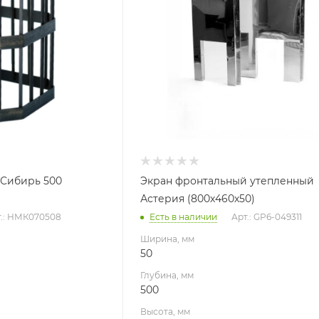
Высота, мм
800
я
 Сибирь 500
Экран фронтальный утепленный
Астерия (800х460х50)
т.: НМК070508
Есть в наличии
Арт.: GP6-049311
Ширина, мм
50
Глубина, мм
500
Высота, мм