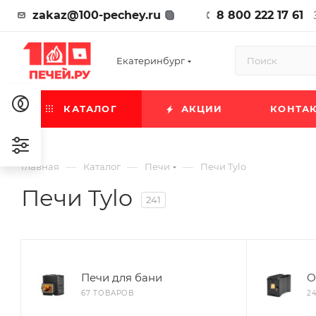
zakaz@100-pechey.ru
8 800 222 17 61
Екатеринбург
КАТАЛОГ
АКЦИИ
КОНТА
—
—
—
Главная
Каталог
Печи
Печи Tylo
Печи Tylo
241
Печи для бани
О
67 ТОВАРОВ
2