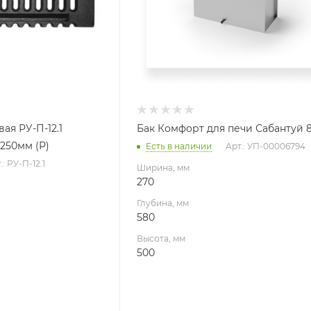
ая РУ-П-12.1
Бак Комфорт для печи Сабантуй 8
250мм (Р)
Есть в наличии
Арт.: УП-00006794
.: РУ-П-12.1
Ширина, мм
270
Глубина, мм
580
Высота, мм
500