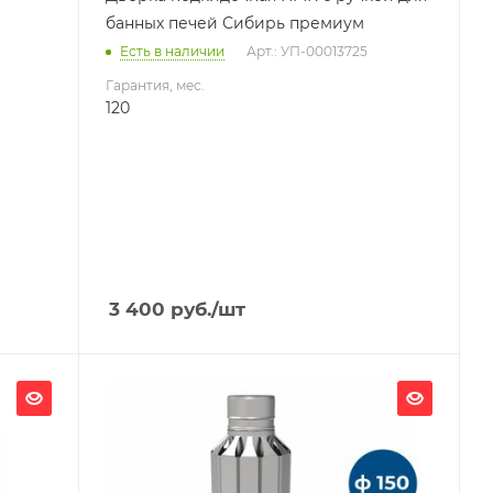
банных печей Сибирь премиум
Есть в наличии
Арт.: УП-00013725
Гарантия, мес.
120
3 400
руб.
/шт
Ширина, мм
238
Глубина, мм
238