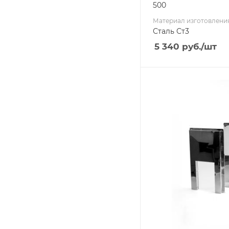
500
Материал изготовлени
Сталь Ст3
5 340
руб.
/шт
Ширина, мм
50
Глубина, мм
650
Высота, мм
850