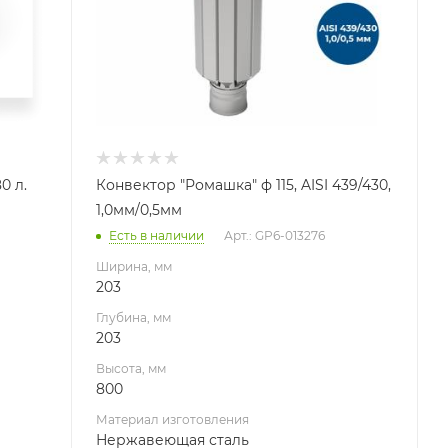
Нержавеющая сталь
Производитель
УМК
0 л.
Конвектор "Ромашка" ф 115, AISI 439/430,
1,0мм/0,5мм
Есть в наличии
Арт.: GP6-013276
Ширина, мм
203
Глубина, мм
203
Высота, мм
800
Материал изготовления
Нержавеющая сталь