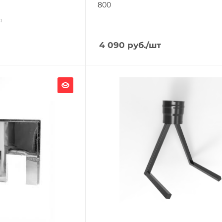
800
я
4 090
руб.
/шт
Ширина, мм
160
Глубина, мм
390
Высота, мм
300
Материал изготовления
Сталь