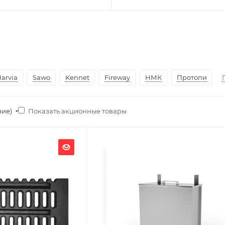
arvia
Sawo
Kennet
Fireway
НМК
Протопи
Показать акционные товары
ние)
Ширина, мм
270
Глубина, мм
580
Высота, мм
500