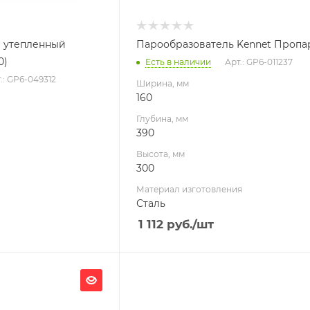
 утепленный
Парообразователь Kennet Пропар
0)
Есть в наличии
Арт.: GP6-011237
.: GP6-049312
Ширина, мм
160
Глубина, мм
390
Высота, мм
300
Материал изготовления
Сталь
1 112
руб.
/шт
Ширина, мм
310
Глубина, мм