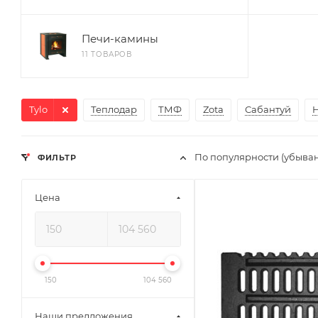
Печи-камины
11 ТОВАРОВ
Tylo
Теплодар
ТМФ
Zota
Сабантуй
H
По популярности (убыва
ФИЛЬТР
Цена
Ширина, мм
520
Глубина, мм
61
Высота, мм
150
104 560
250
Наши предложения