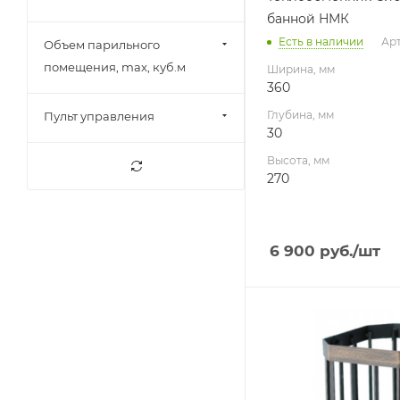
банной НМК
Есть в наличии
Ар
Объем парильного
помещения, max, куб.м
Ширина, мм
360
Глубина, мм
Пульт управления
30
Высота, мм
270
6 900
руб.
/шт
Ширина, мм
312
Глубина, мм
312