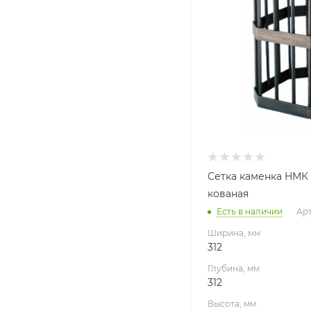
Высота, мм
500
Материал изготовлени
Сталь Ст3
Габариты В*Ш*Г мм
500х312х312
Сетка каменка НМК
кованая
Есть в наличии
Ар
Ширина, мм
312
Глубина, мм
312
Высота, мм