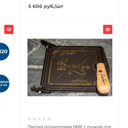
5 606
руб.
/шт
Гарантия, мес.
120
Дверка подкидочная НМК с ручкой для