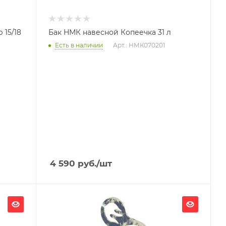
 15/18
Бак НМК навесной Копеечка 31 л
Есть в наличии
Арт.: НМК070201
4 590
руб.
/шт
Ширина, мм
140
Глубина, мм