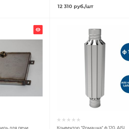
12 310
руб.
/шт
Ширина, мм
208
Глубина, мм
208
Высота, мм
800
Материал изготовления
Нержавеющая сталь
Производитель
УМК
ирь для печи
Конвектор "Ромашка" ф 120, AISI