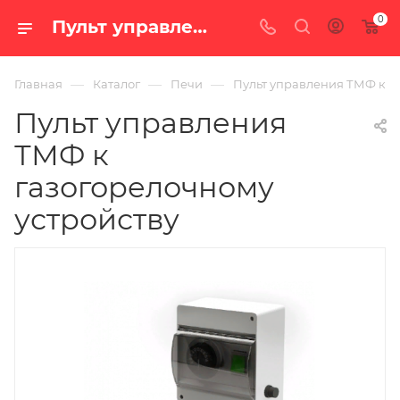
0
Пульт управления ТМФ к газогорелочному устройству — цена в Екатеринбурге, купить в интернет-магазине «100 печей.ру»
—
—
—
Главная
Каталог
Печи
Пульт управления ТМФ к г
Пульт управления
ТМФ к
газогорелочному
устройству