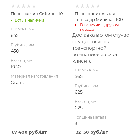
3
изготовления
Сталь
Материал
Печь - камин Сибирь - 10
Печь отопительная
Вид топлива
изготовления
Теплодар Мильна - 100
Есть в наличии
Дрова, брикеты
Конструкционная
В наличии в другом 
Ширина, мм
городе
сталь
Диаметр дымохода,
Доставка в этом случае
635
мм
Вид топлива
осуществляется
Глубина, мм
115
Дрова и брикеты
транспортной
430
компанией за счет
Длина дров, мм
Диаметр дымохода,
клиента
Высота, мм
250
мм
1040
115
Ширина, мм
Гарантия, мес.
565
Материал изготовления
12
Длина дров, мм
Сталь
615
Глубина, мм
Мощность, кВт
625
10
Гарантия, мес.
12
Высота, мм
625
Мощность, кВт
10
Толщина метала
3
67 400
руб.
/шт
32 150
руб.
/шт