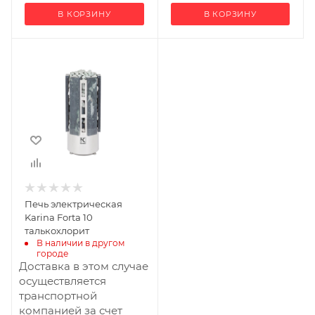
В КОРЗИНУ
В КОРЗИНУ
Ширина, мм
400
Глубина, мм
400
Высота, мм
860
Масса камней, кг
100
Мощность, кВт
Печь электрическая
10
Karina Forta 10
талькохлорит
В наличии в другом 
городе
Доставка в этом случае
осуществляется
транспортной
компанией за счет