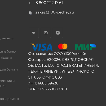
8 800 222 17 61
zakaz@100-pechey.ru
, мебель
ды в баню
Юр.название: ООО «1000печей»
 бани и
Юр.адрес: 620026, СВЕРДЛОВСКАЯ
ОБЛАСТЬ, Г.О. ГОРОД ЕКАТЕРИНБУРГ,
для бани и
Г ЕКАТЕРИНБУРГ, УЛ БЕЛИНСКОГО,
СТР. 56, ОФИС 803
опления и
ИНН: 6685169430
ения
ОГРН: 1196658080200
во и ремонт