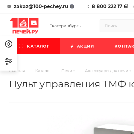
zakaz@100-pechey.ru
8 800 222 17 61
Екатеринбург
КАТАЛОГ
АКЦИИ
КОНТА
—
—
—
Главная
Каталог
Печи
Аксессуары для печи
Пульт управления ТМФ к