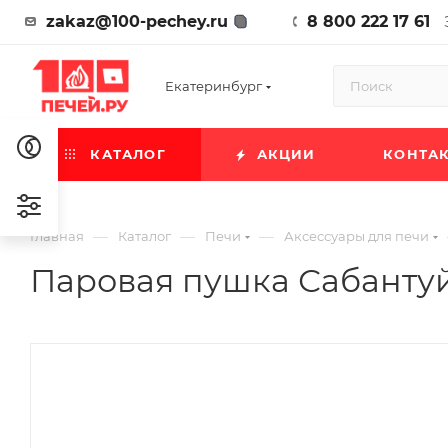
zakaz@100-pechey.ru
8 800 222 17 61
Екатеринбург
КАТАЛОГ
АКЦИИ
КОНТА
—
—
—
Главная
Каталог
Печи
Аксессуары для печи
Паровая пушка Сабантуй