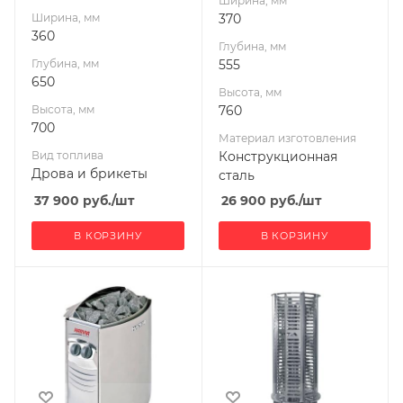
Ширина, мм
60
Диаметр дымохода,
Ширина, мм
370
мм
360
Гарантия, мес.
Глубина, мм
120
60
Глубина, мм
555
Длина дров, мм
650
Мощность, кВт
Высота, мм
295
6
Высота, мм
760
Гарантия, мес.
700
Материал изготовления
12
Вид топлива
Конструкционная
Мощность, кВт
Дрова и брикеты
сталь
6
37 900
руб.
/шт
26 900
руб.
/шт
В КОРЗИНУ
В КОРЗИНУ
Ширина, мм
Ширина, мм
480
430
Глубина, мм
Глубина, мм
310
430
Высота, мм
Высота, мм
540
1100