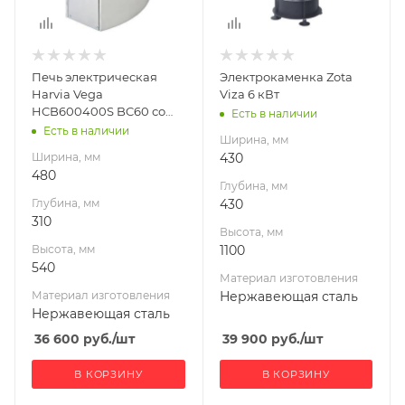
Материал
Материал
изготовления
изготовления
Нержавеющая
Нержавеющая
Печь электрическая
Электрокаменка Zota
сталь
сталь
Harvia Vega
Viza 6 кВт
Масса камней, кг
Масса камней, кг
HCB600400S BC60 со
Есть в наличии
20
87
встроенным пультом
Есть в наличии
Ширина, мм
Габариты В*Ш*Г мм
Гарантия, мес.
Ширина, мм
430
540x480x310
12
480
Глубина, мм
Гарантия, мес.
Мощность, кВт
Глубина, мм
430
12
6
310
Высота, мм
Мощность, кВт
Высота, мм
1100
6
540
Материал изготовления
Материал изготовления
Нержавеющая сталь
Нержавеющая сталь
36 600
руб.
/шт
39 900
руб.
/шт
В КОРЗИНУ
В КОРЗИНУ