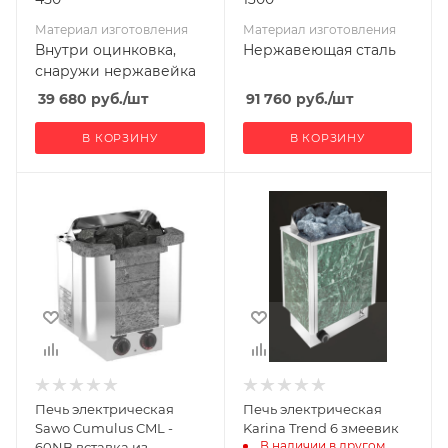
Материал изготовления
Материал изготовления
Внутри оцинковка,
Нержавеющая сталь
снаружи нержавейка
39 680
руб.
/шт
91 760
руб.
/шт
В КОРЗИНУ
В КОРЗИНУ
Ширина, мм
Ширина, мм
420
405
Глубина, мм
Глубина, мм
325
295
Высота, мм
Высота, мм
500
660
Материал
Масса камней, кг
50
изготовления
Нержавеющая
Мощность, кВт
Печь электрическая
Печь электрическая
сталь
6
Sawo Cumulus CML -
Karina Trend 6 змеевик
Масса камней, кг
В наличии в другом 
60NB вставка из