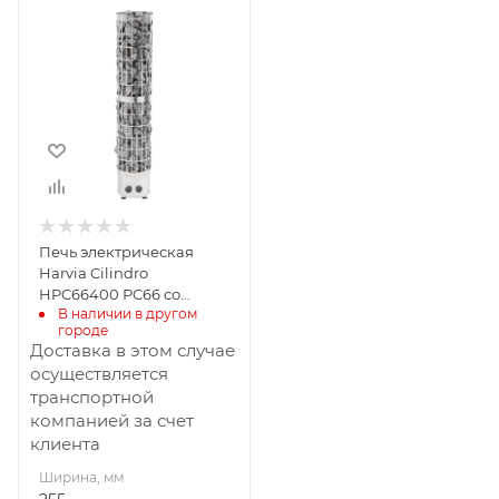
Ширина, мм
255
Глубина, мм
255
Высота, мм
1340
Материал
изготовления
Нержавеющая
Печь электрическая
сталь
Harvia Cilindro
Масса камней, кг
HPC66400 РC66 со
75
В наличии в другом 
встроенным пультом
городе
Габариты В*Ш*Г мм
Доставка в этом случае
1340x255x255
осуществляется
транспортной
Мощность, кВт
компанией за счет
6
клиента
Ширина, мм