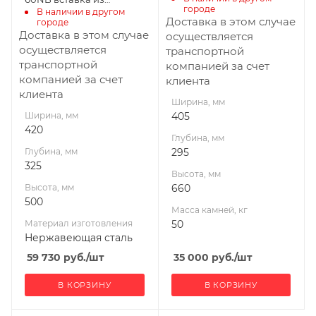
городе
18
В наличии в другом 
талькохлорита
Доставка в этом случае
городе
Габариты В*Ш*Г мм
Доставка в этом случае
осуществляется
590x420x325
осуществляется
транспортной
транспортной
компанией за счет
Мощность, кВт
компанией за счет
клиента
6
клиента
Ширина, мм
Ширина, мм
405
420
Глубина, мм
Глубина, мм
295
325
Высота, мм
Высота, мм
660
500
Масса камней, кг
Материал изготовления
50
Нержавеющая сталь
59 730
руб.
/шт
35 000
руб.
/шт
В КОРЗИНУ
В КОРЗИНУ