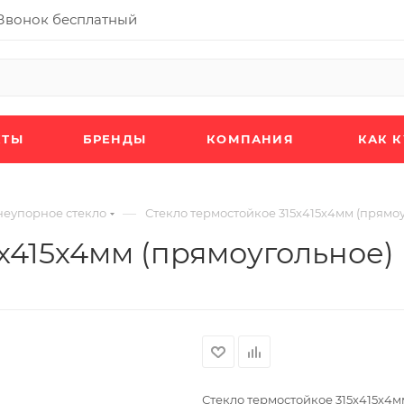
Звонок бесплатный
КТЫ
БРЕНДЫ
КОМПАНИЯ
КАК 
—
неупорное стекло
Стекло термостойкое 315х415х4мм (прямо
5х415х4мм (прямоугольное)
Стекло термостойкое 315х415х4м