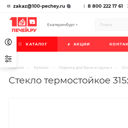
zakaz@100-pechey.ru
8 800 222 17 61
Екатеринбург
КАТАЛОГ
АКЦИИ
КОНТА
—
—
—
Главная
Каталог
Отделка для бани и сауны
Ог
Стекло термостойкое 31