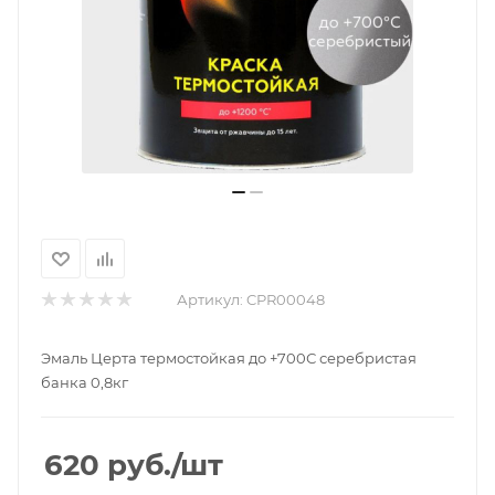
Артикул:
CPR00048
Эмаль Церта термостойкая до +700С серебристая
банка 0,8кг
620
руб.
/шт