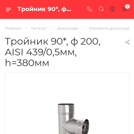
0
Тройник 90*, ф 200, AISI 439/0,5мм, h=380мм — купить в Екатеринбурге по цене 1 953 руб. в интернет-магазине «100 печей.ру»
—
—
—
Главная
Каталог
Дымоходы
Элементы дымохода
Тройник 90*, ф 200,
AISI 439/0,5мм,
h=380мм