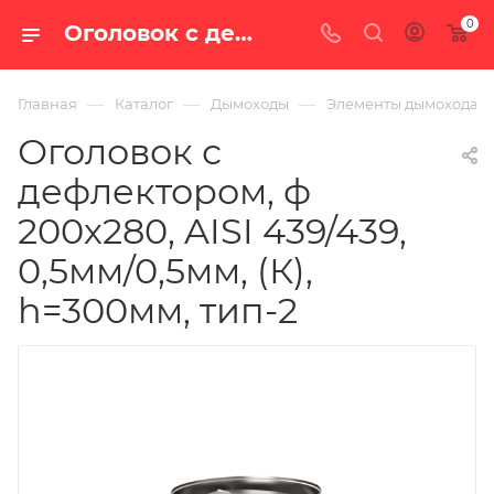
0
Оголовок с дефлектором, ф 200х280, AISI 439/439, 0,5мм/0,5мм, (К), h=300мм, тип-2 — купить в Екатеринбурге по цене 4 028 руб. в интернет-магазине «100 печей.ру»
—
—
—
Главная
Каталог
Дымоходы
Элементы дымохода
Оголовок с
дефлектором, ф
200х280, AISI 439/439,
0,5мм/0,5мм, (К),
h=300мм, тип-2