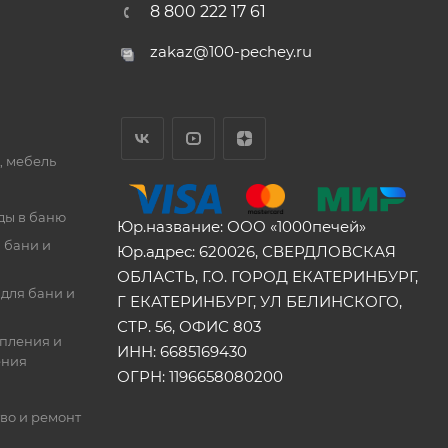
8 800 222 17 61
zakaz@100-pechey.ru
, мебель
ды в баню
Юр.название: ООО «1000печей»
 бани и
Юр.адрес: 620026, СВЕРДЛОВСКАЯ
ОБЛАСТЬ, Г.О. ГОРОД ЕКАТЕРИНБУРГ,
для бани и
Г ЕКАТЕРИНБУРГ, УЛ БЕЛИНСКОГО,
СТР. 56, ОФИС 803
опления и
ИНН: 6685169430
ения
ОГРН: 1196658080200
во и ремонт