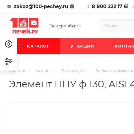
zakaz@100-pechey.ru
8 800 222 17 61
Екатеринбург
КАТАЛОГ
АКЦИИ
КОНТА
—
—
—
Главная
Каталог
Дымоходы
Элементы дымохо
Элемент ППУ ф 130, AISI 