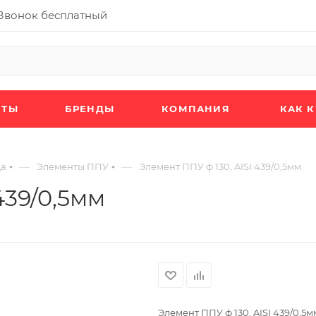
Звонок бесплатный
КТЫ
БРЕНДЫ
КОМПАНИЯ
КАК 
—
—
да
Элементы ППУ
Элемент ППУ ф 130, AISI 439/0,5мм
439/0,5мм
Элемент ППУ ф 130, AISI 439/0,5м