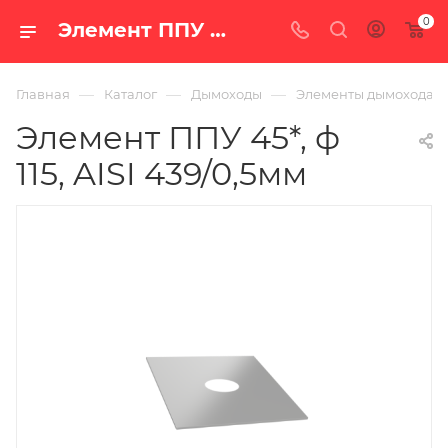
0
Элемент ППУ 45*, ф 115, AISI 439/0,5мм — купить в Екатеринбурге по цене 987 руб. в интернет-магазине «100 печей.ру»
—
—
—
Главная
Каталог
Дымоходы
Элементы дымохода
Элемент ППУ 45*, ф
115, AISI 439/0,5мм