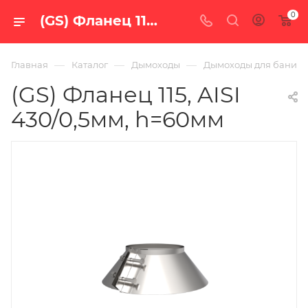
0
(GS) Фланец 115, AISI 430/0,5мм, h=60мм — купить в Екатеринбурге по цене 418 руб. в интернет-магазине «100 печей.ру»
—
—
—
Главная
Каталог
Дымоходы
Дымоходы для бани
(GS) Фланец 115, AISI
430/0,5мм, h=60мм