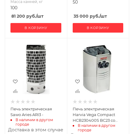
Масса камней, кг
50
100
81 200
руб.
/шт
35 000
руб.
/шт
В КОРЗИНУ
В КОРЗИНУ
Ширина, мм
Ширина, мм
415
280
Глубина, мм
Глубина, мм
250
295
Высота, мм
Высота, мм
1030
540
Материал
Материал
изготовления
изготовления
Нержавеющая
Нержавеющая
Печь электрическая
Печь электрическая
сталь
сталь
Sawo Aries ARI3 -
Harvia Vega Compact
Масса камней, кг
Масса камней, кг
В наличии в другом 
HCB230400S BC23 со
городе
65
12
В наличии в другом 
встроенным пультом
Доставка в этом случае
городе