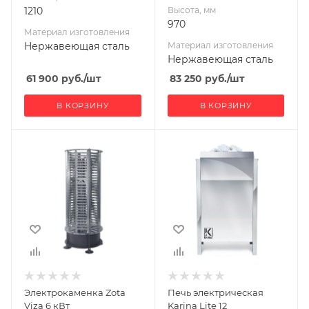
1210
Высота, мм
970
Материал изготовления
Нержавеющая сталь
Материал изготовления
Нержавеющая сталь
61 900
руб.
/шт
83 250
руб.
/шт
В КОРЗИНУ
В КОРЗИНУ
Ширина, мм
Ширина, мм
430
475
Глубина, мм
Глубина, мм
430
410
Высота, мм
Высота, мм
1100
790
Материал
Масса камней, кг
30
изготовления
Нержавеющая
Мощность, кВт
Электрокаменка Zota
Печь электрическая
сталь
12
Viza 6 кВт
Karina Lite 12