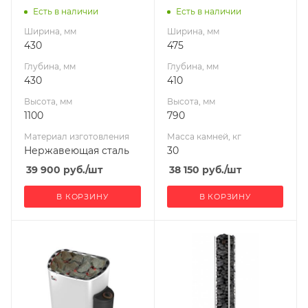
Масса камней, кг
Есть в наличии
Есть в наличии
87
Ширина, мм
Ширина, мм
Гарантия, мес.
430
475
12
Глубина, мм
Глубина, мм
Мощность, кВт
430
410
6
Высота, мм
Высота, мм
1100
790
Материал изготовления
Масса камней, кг
Нержавеющая сталь
30
39 900
руб.
/шт
38 150
руб.
/шт
В КОРЗИНУ
В КОРЗИНУ
Ширина, мм
Ширина, мм
515
260
Глубина, мм
Глубина, мм
290
260