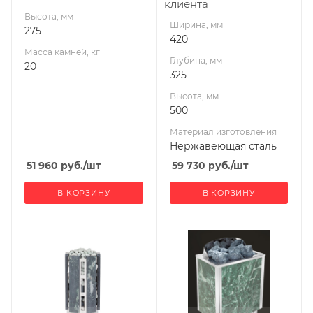
клиента
Высота, мм
Ширина, мм
275
420
Масса камней, кг
Глубина, мм
20
325
Высота, мм
500
Материал изготовления
Нержавеющая сталь
51 960
руб.
/шт
59 730
руб.
/шт
В КОРЗИНУ
В КОРЗИНУ
Ширина, мм
Ширина, мм
400
405
Глубина, мм
Глубина, мм
400
295
Высота, мм
Высота, мм