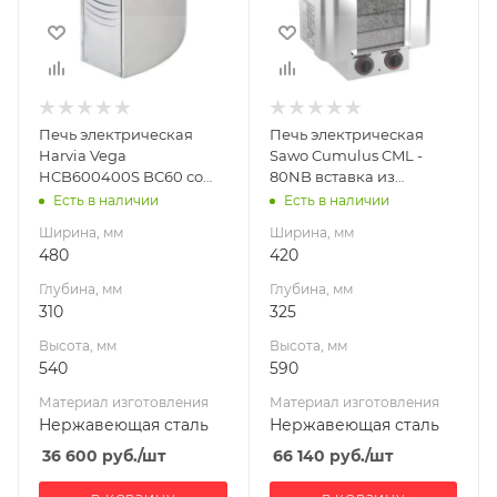
Высота, мм
Высота, мм
540
590
Материал
Материал
изготовления
изготовления
Нержавеющая
Нержавеющая
Печь электрическая
Печь электрическая
сталь
сталь
Harvia Vega
Sawo Cumulus CML -
Масса камней, кг
Масса камней, кг
HCB600400S BC60 со
80NB вставка из
20
22
встроенным пультом
талькохлорита
Есть в наличии
Есть в наличии
Габариты В*Ш*Г мм
Габариты В*Ш*Г мм
Ширина, мм
Ширина, мм
540x480x310
590x420x325
480
420
Гарантия, мес.
Мощность, кВт
Глубина, мм
Глубина, мм
12
8
310
325
Мощность, кВт
Высота, мм
Высота, мм
6
540
590
Материал изготовления
Материал изготовления
Нержавеющая сталь
Нержавеющая сталь
36 600
руб.
/шт
66 140
руб.
/шт