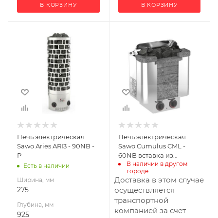
В КОРЗИНУ
В КОРЗИНУ
Ширина, мм
Ширина, мм
275
420
Глубина, мм
Глубина, мм
925
325
Высота, мм
Высота, мм
275
500
Масса камней, кг
Материал
20
изготовления
Нержавеющая
Габариты В*Ш*Г мм
Печь электрическая
Печь электрическая
сталь
275x275x925
Sawo Aries ARI3 - 90NB -
Sawo Cumulus CML -
Масса камней, кг
P
60NB вставка из
Мощность, кВт
18
В наличии в другом 
талькохлорита
Есть в наличии
9
городе
Габариты В*Ш*Г мм
Доставка в этом случае
Ширина, мм
590x420x325
275
осуществляется
транспортной
Мощность, кВт
Глубина, мм
компанией за счет
6
925