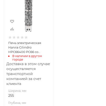
Глубина, мм
255
Высота, мм
1340
Материал
изготовления
Нержавеющая
Печь электрическая
сталь
Harvia Cilindro
Масса камней, кг
HPC66400 РC66 со
75
В наличии в другом 
встроенным пультом
городе
Габариты В*Ш*Г мм
Доставка в этом случае
1340x255x255
осуществляется
транспортной
Мощность, кВт
компанией за счет
6
клиента
Ширина, мм
255
Глубина, мм