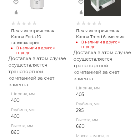
860
660
Масса камней, кг
Масса камней, кг
100
50
Мощность, кВт
Мощность, кВт
Печь электрическая
Печь электрическая
10
6
Karina Forta 10
Karina Trend 6 змеевик
В наличии в другом 
талькохлорит
городе
В наличии в другом 
Доставка в этом случае
городе
Доставка в этом случае
осуществляется
осуществляется
транспортной
транспортной
компанией за счет
компанией за счет
клиента
клиента
Ширина, мм
Ширина, мм
405
400
Глубина, мм
Глубина, мм
295
400
Высота, мм
Высота, мм
660
860
Масса камней, кг