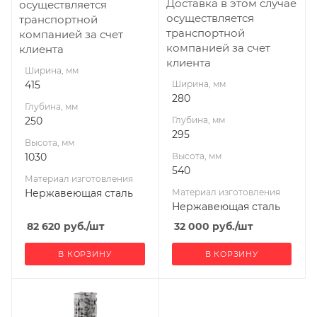
Габариты В*Ш*Г мм
Габариты В*Ш*Г мм
Доставка в этом случае
осуществляется
1030x415x250
540x280x295
осуществляется
транспортной
транспортной
компанией за счет
Мощность, кВт
Гарантия, мес.
компанией за счет
клиента
9
12
клиента
Ширина, мм
Мощность, кВт
415
Ширина, мм
2,3
280
Глубина, мм
250
Глубина, мм
295
Высота, мм
1030
Высота, мм
540
Материал изготовления
Нержавеющая сталь
Материал изготовления
Нержавеющая сталь
82 620
руб.
/шт
32 000
руб.
/шт
В КОРЗИНУ
В КОРЗИНУ
Ширина, мм
255