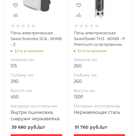
Высота, мм
Высота, мм
450
1300
Материал
Материал
изготовления
изготовления
Внутри
Нержавеющая
Печь электрическая
Печь электрическая
оцинковка,
сталь
Sawo Scandia SCA - 60NВ
SawoTower TH3 - 60NB - Р
снаружи
Масса камней, кг
- Z
Premium со встроенным
нержавейка
70
блоком управления
Есть в наличии
Есть в наличии
Масса камней, кг
Габариты В*Ш*Г мм
Ширина, мм
Ширина, мм
22
1300x260x260
515
260
Габариты В*Ш*Г мм
Мощность, кВт
Глубина, мм
Глубина, мм
450x515x290
6
290
260
Мощность, кВт
Высота, мм
Высота, мм
6
450
1300
Материал изготовления
Материал изготовления
Внутри оцинковка,
Нержавеющая сталь
снаружи нержавейка
39 680
руб.
/шт
91 760
руб.
/шт