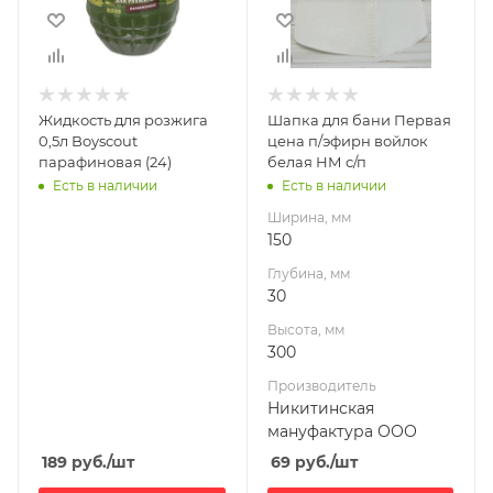
Высота, мм
300
Производитель
Никитинская
мануфактура
Жидкость для розжига
Шапка для бани Первая
ООО
0,5л Boyscout
цена п/эфирн войлок
парафиновая (24)
белая НМ с/п
Есть в наличии
Есть в наличии
Ширина, мм
150
Глубина, мм
30
Высота, мм
300
Производитель
Никитинская
мануфактура ООО
189
руб.
/шт
69
руб.
/шт