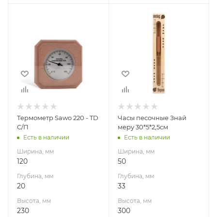
Ширина, мм
Ширина, мм
120
50
Глубина, мм
Глубина, мм
20
33
Высота, мм
Высота, мм
230
300
Материал
изготовления
Кедр
Термометр Sawo 220 - TD
Часы песочные Знай
Производитель
С/П
меру 30*5*2,5см
Sawo
Есть в наличии
Есть в наличии
Габариты В*Ш*Г мм
Ширина, мм
Ширина, мм
230x120
120
50
Гарантия, мес.
Глубина, мм
Глубина, мм
36
20
33
Высота, мм
Высота, мм
230
300