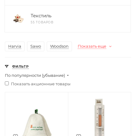
Текстиль
55 ТОВАРОВ
Harvia
Sawo
Woodson
Показать еще
ФИЛЬТР
По популярности (убывание)
Показать акционные товары
Ширина, мм
Ширина, мм
210
40
Глубина, мм
Глубина, мм
20
10
Высота, мм
Высота, мм