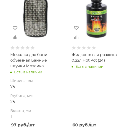
Глубина, мм
25
Высота, мм
1
Мочалка для бани
Жидкость для розжига
объёмная Банные
0,22л Hot Pot (24)
штучки Мозаика
Есть в наличии
10*15*2,5см (30)
Есть в наличии
Ширина, мм
75
Глубина, мм
25
Высота, мм
1
97
руб.
/шт
60
руб.
/шт