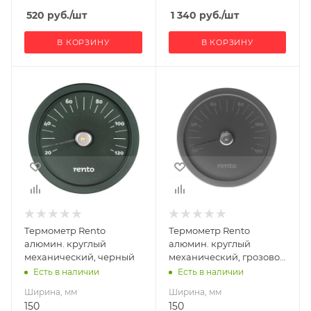
520
руб.
/шт
1 340
руб.
/шт
В КОРЗИНУ
В КОРЗИНУ
Ширина, мм
Ширина, мм
150
150
Глубина, мм
Глубина, мм
20
20
Высота, мм
Высота, мм
150
150
Термометр Rento
Термометр Rento
алюмин. круглый
алюмин. круглый
механический, черный
механический, грозовое
небо
Есть в наличии
Есть в наличии
Ширина, мм
Ширина, мм
150
150