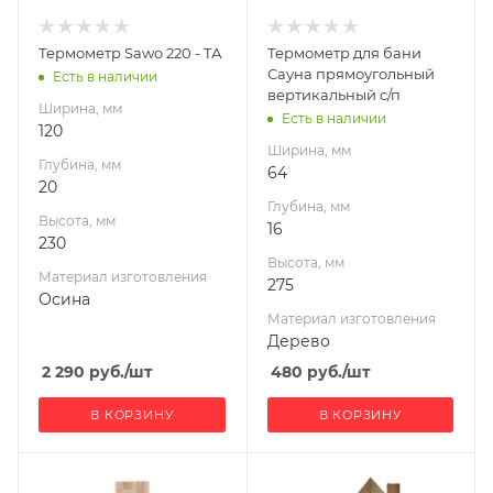
изготовления
изготовления
Осина
Дерево
Термометр Sawo 220 - TА
Термометр для бани
Производитель
Габариты В*Ш*Г мм
Сауна прямоугольный
Есть в наличии
Sawo
275x64x16
вертикальный с/п
Ширина, мм
Есть в наличии
Габариты В*Ш*Г мм
120
230x120
Ширина, мм
Глубина, мм
64
Гарантия, мес.
20
36
Глубина, мм
Высота, мм
16
230
Высота, мм
Материал изготовления
275
Осина
Материал изготовления
Дерево
2 290
руб.
/шт
480
руб.
/шт
В КОРЗИНУ
В КОРЗИНУ
Ширина, мм
Ширина, мм