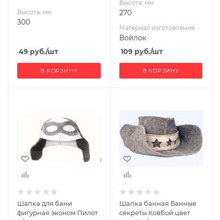
Высота, мм
Высота, мм
270
300
Материал изготовления
Войлок
49
руб.
/шт
109
руб.
/шт
В КОРЗИНУ
В КОРЗИНУ
Ширина, мм
Ширина, мм
150
240
Глубина, мм
Глубина, мм
30
380
Высота, мм
Высота, мм
300
40
Шапка для бани
Шапка банная Банные
фигурная эконом Пилот
секреты Ковбой цвет