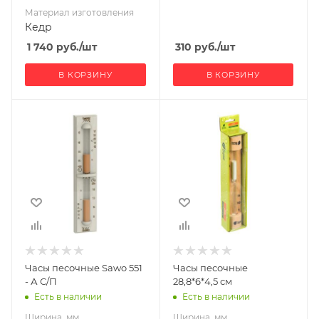
Материал изготовления
Кедр
1 740
руб.
/шт
310
руб.
/шт
В КОРЗИНУ
В КОРЗИНУ
Ширина, мм
Ширина, мм
40
45
Глубина, мм
Глубина, мм
10
60
Высота, мм
Высота, мм
300
288
Производитель
Sawo
Часы песочные Sawo 551
Часы песочные
- А С/П
28,8*6*4,5 см
Есть в наличии
Есть в наличии
Ширина, мм
Ширина, мм