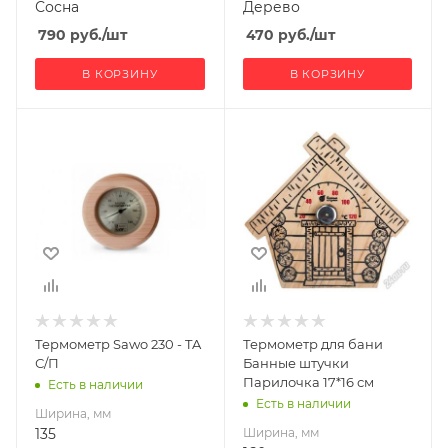
Сосна
Дерево
790
руб.
/шт
470
руб.
/шт
В КОРЗИНУ
В КОРЗИНУ
Ширина, мм
Ширина, мм
135
160
Глубина, мм
Глубина, мм
20
20
Высота, мм
Высота, мм
135
170
Производитель
Материал
Sawo
изготовления
Дерево
Термометр Sawo 230 - TA
Термометр для бани
Габариты В*Ш*Г мм
С/П
Банные штучки
170x160
Парилочка 17*16 см
Есть в наличии
Есть в наличии
Ширина, мм
135
Ширина, мм