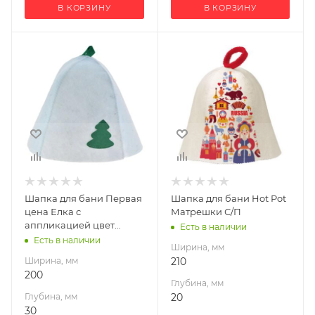
В КОРЗИНУ
В КОРЗИНУ
Ширина, мм
Ширина, мм
200
210
Глубина, мм
Глубина, мм
30
20
Высота, мм
Высота, мм
300
270
Материал
изготовления
Войлок
Шапка для бани Первая
Шапка для бани Hot Pot
Производитель
цена Елка с
Матрешки С/П
Банные штучки
аппликацией цвет
Есть в наличии
белый С/П
Есть в наличии
Ширина, мм
Ширина, мм
210
200
Глубина, мм
Глубина, мм
20
30