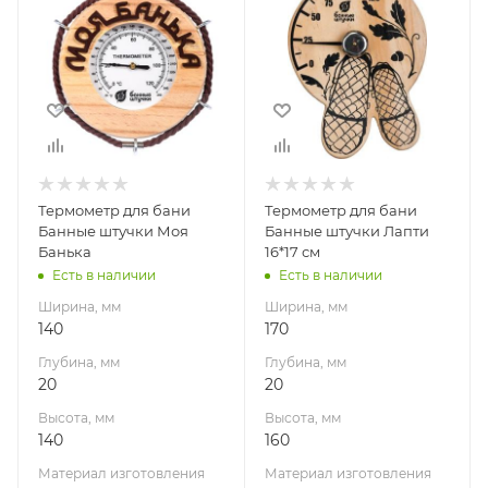
140
170
Глубина, мм
Глубина, мм
20
20
Высота, мм
Высота, мм
140
160
Материал
Материал
изготовления
изготовления
Сосна
Дерево
Термометр для бани
Термометр для бани
Габариты В*Ш*Г мм
Габариты В*Ш*Г мм
Банные штучки Моя
Банные штучки Лапти
140x140x20
160x170
Банька
16*17 см
Есть в наличии
Есть в наличии
Гарантия, мес.
36
Ширина, мм
Ширина, мм
140
170
Глубина, мм
Глубина, мм
20
20
Высота, мм
Высота, мм
140
160
Материал изготовления
Материал изготовления