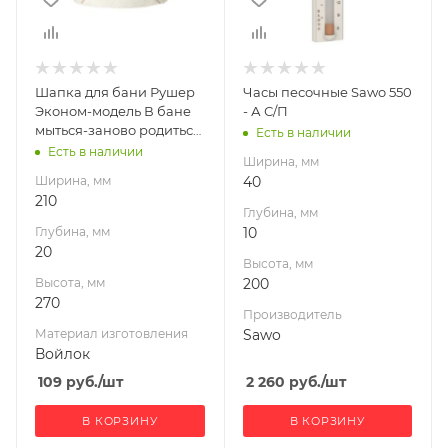
270
200
Материал
Производитель
Sawo
изготовления
Войлок
Шапка для бани Рушер
Часы песочные Sawo 550
Эконом-модель В бане
- А С/П
мыться-заново родиться!
Есть в наличии
НП с/п
Есть в наличии
Ширина, мм
Ширина, мм
40
210
Глубина, мм
Глубина, мм
10
20
Высота, мм
Высота, мм
200
270
Производитель
Материал изготовления
Sawo
Войлок
109
руб.
/шт
2 260
руб.
/шт
В КОРЗИНУ
В КОРЗИНУ