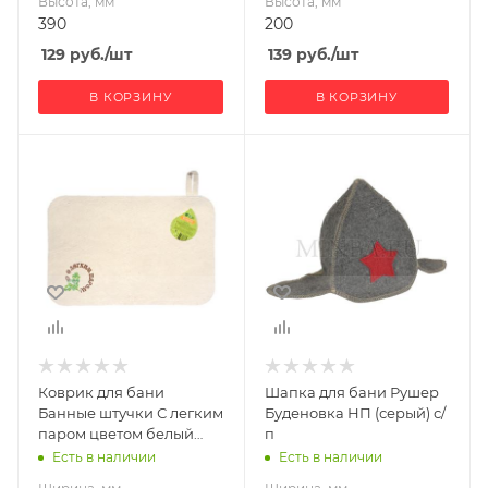
Высота, мм
Высота, мм
390
200
129
руб.
/шт
139
руб.
/шт
В КОРЗИНУ
В КОРЗИНУ
Ширина, мм
Ширина, мм
220
200
Глубина, мм
Глубина, мм
10
20
Высота, мм
Высота, мм
330
350
Коврик для бани
Шапка для бани Рушер
Банные штучки С легким
Буденовка НП (серый) с/
паром цветом белый
п
330*500 с/п
Есть в наличии
Есть в наличии