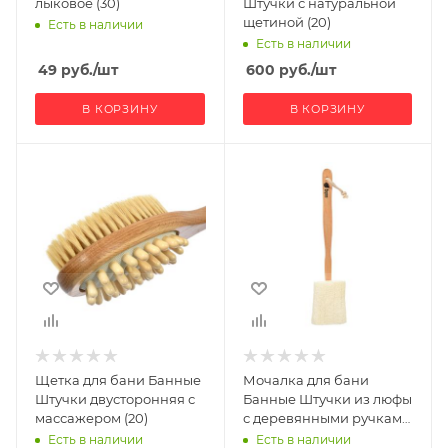
лыковое (30)
Штучки с натуральной
щетиной (20)
Есть в наличии
Есть в наличии
49
руб.
/шт
600
руб.
/шт
В КОРЗИНУ
В КОРЗИНУ
Ширина, мм
40
Глубина, мм
40
Высота, мм
80
Щетка для бани Банные
Мочалка для бани
Штучки двусторонняя с
Банные Штучки из люфы
массажером (20)
с деревянными ручками
(30)
Есть в наличии
Есть в наличии