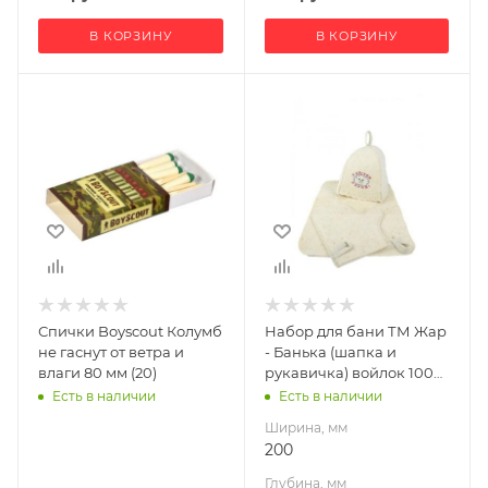
В КОРЗИНУ
В КОРЗИНУ
Ширина, мм
200
Глубина, мм
20
Высота, мм
200
Спички Boyscout Колумб
Набор для бани ТМ Жар
не гаснут от ветра и
- Банька (шапка и
влаги 80 мм (20)
рукавичка) войлок 100%
серый С/П
Есть в наличии
Есть в наличии
Ширина, мм
200
Глубина, мм