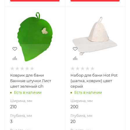
Ширина, мм
Ширина, мм
210
200
Глубина, мм
Глубина, мм
3
20
Высота, мм
Высота, мм
390
200
Коврик для бани
Набор для бани Hot Pot
Банные штучки Лист
(шапка, коврик) цвет
цвет зеленый с/п
серый
Есть в наличии
Есть в наличии
Ширина, мм
Ширина, мм
210
200
Глубина, мм
Глубина, мм
3
20