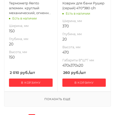
Термометр Rento
Коврик для бани Рушер
алюмин. круглый
(серый) 470*380 с/п
механический, огненно-
Есть в наличии
красный
Есть в наличии
Ширина, мм
Ширина, мм
370
150
Глубина, мм
Глубина, мм
20
20
Высота, мм
Высота, мм
470
150
Габариты В*Ш*Г мм
470x370x20
2 010
руб.
/шт
260
руб.
/шт
В КОРЗИНУ
В КОРЗИНУ
ПОКАЗАТЬ ЕЩЕ