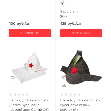
20
Высота, мм
200
100
руб.
/шт
129
руб.
/шт
В КОРЗИНУ
В КОРЗИНУ
Ширина, мм
Ширина, мм
150
200
Глубина, мм
Глубина, мм
20
20
Высота, мм
Высота, мм
200
350
Материал
изготовления
Войлок
Набор для бани Hot Pot
Шапка для бани Hot Pot
Производитель
(шапка Буденовка.
Буденовка серый
Банные штучки
коврик) цвет белый С/П
войлок с/п