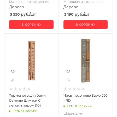
Материал изготовления
Материал изготовления
Дерево
Дерево
3 550
руб.
/шт
3 190
руб.
/шт
В КОРЗИНУ
В КОРЗИНУ
Ширина, мм
Ширина, мм
46
40
Глубина, мм
Глубина, мм
10
10
Высота, мм
Высота, мм
226
200
Материал
Производитель
Sawo
изготовления
Дерево
Термометр для бани
Часы песочные Sawo 550
Банные Штучки С
- RD
легким паром (10)
Есть в наличии
Есть в наличии
Ширина, мм