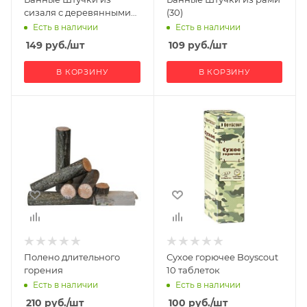
сизаля с деревянными
(30)
ручками (30)
Есть в наличии
Есть в наличии
149
руб.
/шт
109
руб.
/шт
В КОРЗИНУ
В КОРЗИНУ
Полено длительного
Сухое горючее Boyscout
горения
10 таблеток
Есть в наличии
Есть в наличии
210
руб.
/шт
100
руб.
/шт