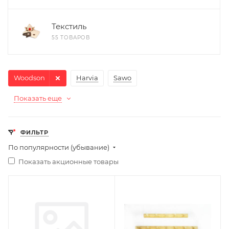
Текстиль
55 ТОВАРОВ
Woodson
Harvia
Sawo
Показать еще
ФИЛЬТР
По популярности (убывание)
Показать акционные товары
Ширина, мм
Ширина, мм
300
700
Глубина, мм
Глубина, мм
200
40