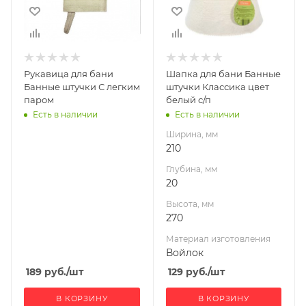
270
Материал
изготовления
Войлок
Рукавица для бани
Шапка для бани Банные
Производитель
Банные штучки С легким
штучки Классика цвет
Банные штучки
паром
белый с/п
Есть в наличии
Есть в наличии
Ширина, мм
210
Глубина, мм
20
Высота, мм
270
Материал изготовления
Войлок
189
руб.
/шт
129
руб.
/шт
В КОРЗИНУ
В КОРЗИНУ