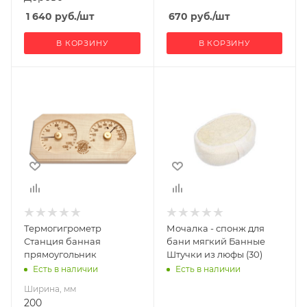
1 640
руб.
/шт
670
руб.
/шт
В КОРЗИНУ
В КОРЗИНУ
Ширина, мм
200
Глубина, мм
20
Высота, мм
100
Материал
изготовления
Дерево
Термогигрометр
Мочалка - спонж для
Станция банная
бани мягкий Банные
прямоугольник
Штучки из люфы (30)
Есть в наличии
Есть в наличии
Ширина, мм
200