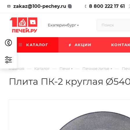
zakaz@100-pechey.ru
8 800 222 17 61
Екатеринбург
КАТАЛОГ
АКЦИИ
КОНТА
—
—
—
—
Главная
Каталог
Печи
Печное литье
Печ
Плита ПК-2 круглая Ø540