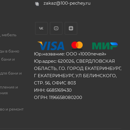
zakaz@100-pechey.ru
, мебель
ды в баню
Юр.название: ООО «1000печей»
 бани и
Юр.адрес: 620026, СВЕРДЛОВСКАЯ
ОБЛАСТЬ, Г.О. ГОРОД ЕКАТЕРИНБУРГ,
для бани и
Г ЕКАТЕРИНБУРГ, УЛ БЕЛИНСКОГО,
СТР. 56, ОФИС 803
опления и
ИНН: 6685169430
ения
ОГРН: 1196658080200
во и ремонт