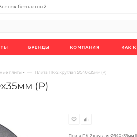
Звонок бесплатный
КТЫ
БРЕНДЫ
КОМПАНИЯ
КАК 
—
ные плиты
Плита ПК-2 круглая Ø540х35мм (Р)
х35мм (Р)
Плита ПК-2 круглая Ø540х35мм (