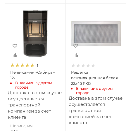
Ширина, мм
645
Глубина, мм
540
Высота, мм
1195
Материал
изготовления
1
Сталь
Печь-камин «Сибирь –
Решетка
Вид топлива
12»
вентиляционная белая
Дрова, топл.
В наличии в другом 
22х45 РКБ
городе
брикеты
В наличии в другом 
Доставка в этом случае
городе
Диаметр дымохода,
Доставка в этом случае
осуществляется
мм
осуществляется
транспортной
150
транспортной
компанией за счет
компанией за счет
клиента
Длина дров, мм
клиента
450
Ширина, мм