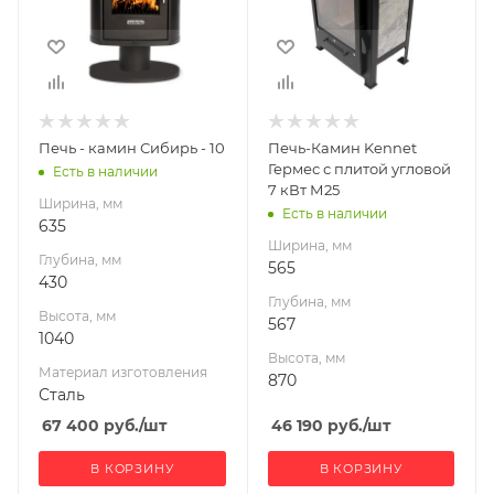
Высота, мм
Высота, мм
1040
870
Материал
изготовления
Сталь
Печь - камин Сибирь - 10
Печь-Камин Kennet
Вид топлива
Гермес с плитой угловой
Есть в наличии
Дрова, брикеты
7 кВт М25
Ширина, мм
Есть в наличии
Диаметр дымохода,
635
мм
Ширина, мм
Глубина, мм
115
565
430
Длина дров, мм
Глубина, мм
Высота, мм
250
567
1040
Гарантия, мес.
Высота, мм
Материал изготовления
12
870
Сталь
Мощность, кВт
67 400
руб.
/шт
46 190
руб.
/шт
10
В КОРЗИНУ
В КОРЗИНУ