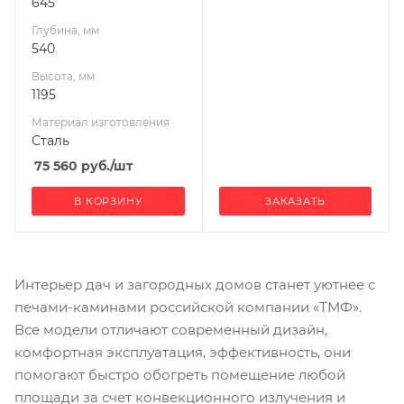
645
Гарантия, мес.
12
Глубина, мм
540
Мощность, кВт
12
Высота, мм
1195
Материал изготовления
Сталь
75 560
руб.
/шт
В КОРЗИНУ
ЗАКАЗАТЬ
Интерьер дач и загородных домов станет уютнее с
печами-каминами российской компании «ТМФ».
Все модели отличают современный дизайн,
комфортная эксплуатация, эффективность, они
помогают быстро обогреть помещение любой
площади за счет конвекционного излучения и