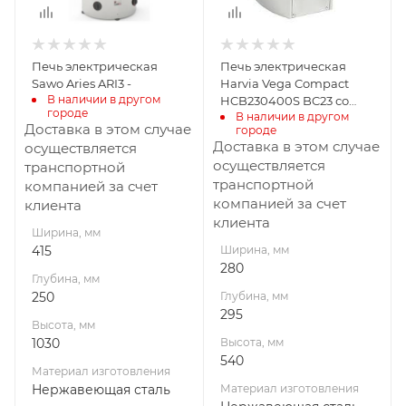
Материал
Материал
изготовления
изготовления
Нержавеющая
Нержавеющая
Печь электрическая
Печь электрическая
сталь
сталь
Sawo Aries ARI3 -
Harvia Vega Compact
Масса камней, кг
Масса камней, кг
В наличии в другом 
HCB230400S BC23 со
городе
65
12
В наличии в другом 
встроенным пультом
Доставка в этом случае
городе
Габариты В*Ш*Г мм
Габариты В*Ш*Г мм
Доставка в этом случае
осуществляется
1030x415x250
540x280x295
осуществляется
транспортной
транспортной
компанией за счет
Мощность, кВт
Гарантия, мес.
компанией за счет
клиента
9
12
клиента
Ширина, мм
Мощность, кВт
415
Ширина, мм
2,3
280
Глубина, мм
250
Глубина, мм
295
Высота, мм
1030
Высота, мм
540
Материал изготовления
Нержавеющая сталь
Материал изготовления