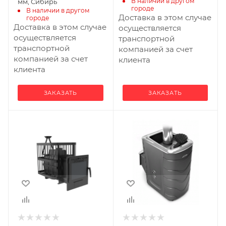
В наличии в другом 
мм, Сибирь
городе
В наличии в другом 
Доставка в этом случае
городе
Доставка в этом случае
осуществляется
осуществляется
транспортной
транспортной
компанией за счет
компанией за счет
клиента
клиента
ЗАКАЗАТЬ
ЗАКАЗАТЬ
Ширина, мм
Ширина, мм
510
415
Глубина, мм
Глубина, мм
860
830
Высота, мм
Высота, мм
660
910
Материал
Материал
изготовления
изготовления
Чугун
Жаростойкая