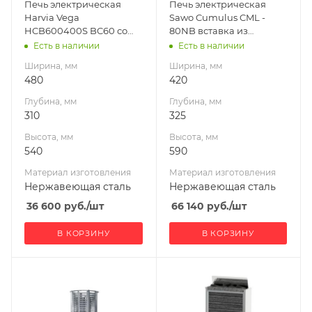
Печь электрическая
Печь электрическая
сталь
сталь
Harvia Vega
Sawo Cumulus CML -
Масса камней, кг
Масса камней, кг
HCB600400S BC60 со
80NB вставка из
20
22
встроенным пультом
талькохлорита
Есть в наличии
Есть в наличии
Габариты В*Ш*Г мм
Габариты В*Ш*Г мм
Ширина, мм
Ширина, мм
540x480x310
590x420x325
480
420
Гарантия, мес.
Мощность, кВт
Глубина, мм
Глубина, мм
12
8
310
325
Мощность, кВт
Высота, мм
Высота, мм
6
540
590
Материал изготовления
Материал изготовления
Нержавеющая сталь
Нержавеющая сталь
36 600
руб.
/шт
66 140
руб.
/шт
В КОРЗИНУ
В КОРЗИНУ
Ширина, мм
Ширина, мм
560
410
Глубина, мм
Глубина, мм