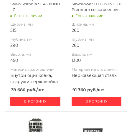
Sawo Scandia SCA - 60NВ
SawoTower TH3 - 60NB - Р
снаружи
Масса камней, кг
- Z
Premium со встроенным
нержавейка
70
блоком управления
Есть в наличии
Есть в наличии
Масса камней, кг
Габариты В*Ш*Г мм
Ширина, мм
Ширина, мм
22
1300x260x260
515
260
Габариты В*Ш*Г мм
Мощность, кВт
Глубина, мм
Глубина, мм
450x515x290
6
290
260
Мощность, кВт
Высота, мм
Высота, мм
6
450
1300
Материал изготовления
Материал изготовления
Внутри оцинковка,
Нержавеющая сталь
снаружи нержавейка
39 680
руб.
/шт
91 760
руб.
/шт
В КОРЗИНУ
В КОРЗИНУ
Ширина, мм
Ширина, мм
275
570