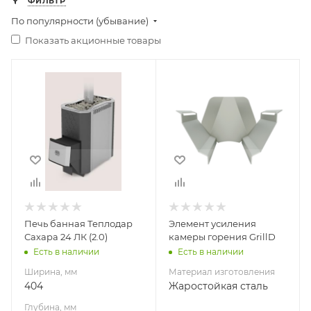
ФИЛЬТР
По популярности (убывание)
Показать акционные товары
Ширина, мм
Материал
404
изготовления
Жаростойкая
Глубина, мм
сталь
938
Высота, мм
801
Материал
изготовления
Нержавеющая
Печь банная Теплодар
Элемент усиления
сталь
Сахара 24 ЛК (2.0)
камеры горения GrillD
Вид топлива
Есть в наличии
Есть в наличии
Дрова
Ширина, мм
Материал изготовления
Диаметр дымохода,
404
Жаростойкая сталь
мм
Глубина, мм