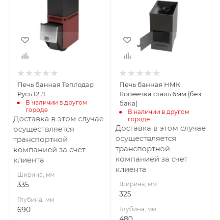
Глубина, мм
Глубина, мм
690
480
Высота, мм
Высота, мм
810
591
Материал
Материал
изготовления
изготовления
Нержавеющая
Сталь
Печь банная Теплодар
Печь банная НМК
сталь
Вид топлива
Русь 12 Л
Копеечка сталь 6мм (без
Дрова
Вид топлива
В наличии в другом 
бака)
городе
Дрова
В наличии в другом 
Диаметр дымохода,
Доставка в этом случае
городе
мм
Диаметр дымохода,
Доставка в этом случае
осуществляется
115
мм
осуществляется
транспортной
115
транспортной
компанией за счет
Длина дров, мм
компанией за счет
клиента
400
Длина дров, мм
клиента
400
Ширина, мм
Масса камней, кг
335
Ширина, мм
60
Масса камней, кг
325
50
Глубина, мм
Габариты В*Ш*Г мм
690
Глубина, мм
591x325x480
Гарантия, мес.
480