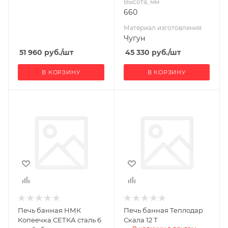
Высота, мм
660
Материал изготовления
Чугун
51 960
руб.
/шт
45 330
руб.
/шт
В КОРЗИНУ
В КОРЗИНУ
Печь банная НМК
Печь банная Теплодар
Копеечка СЕТКА сталь 6
Скала 12 Т