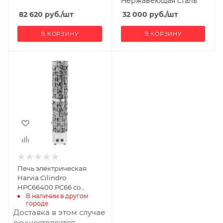
Нержавеющая сталь
82 620
руб.
/шт
32 000
руб.
/шт
В КОРЗИНУ
В КОРЗИНУ
Ширина, мм
255
Глубина, мм
255
Высота, мм
1340
Материал
изготовления
Нержавеющая
Печь электрическая
сталь
Harvia Cilindro
Масса камней, кг
HPC66400 РC66 со
75
В наличии в другом 
встроенным пультом
городе
Габариты В*Ш*Г мм
Доставка в этом случае
1340x255x255
осуществляется