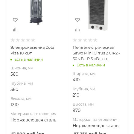
560
210
Высота, мм
Высота, мм
1210
970
Материал
Материал
изготовления
изготовления
Нержавеющая
Нержавеющая
Электрокаменка Zota
Печь электрическая
сталь
сталь
Viza 18 кВт
Sawo Mini Cirrus 2 CIR2 -
Масса камней, кг
Масса камней, кг
30NB - P 3 кВт, со
Есть в наличии
150
23
световым индикатором
Есть в наличии
Ширина, мм
Гарантия, мес.
Габариты В*Ш*Г мм
560
Ширина, мм
12
970x410x210
410
Глубина, мм
Мощность, кВт
Мощность, кВт
560
Глубина, мм
18
3
210
Высота, мм
1210
Высота, мм
970
Материал изготовления
Нержавеющая сталь
Материал изготовления
Нержавеющая сталь
61 900
руб.
/шт
83 250
руб.
/шт