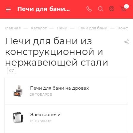
0
Печи для бани из конструкционной и нержавеющей стали — купить в Екатеринбурге, цены в интернет-магазине «100 печей.ру»
—
—
—
—
Главная
Каталог
Печи
Печи для бани
Констр
Печи для бани из
конструкционной и
нержавеющей стали
67
Печи для бани на дровах
28 ТОВАРОВ
Электропечи
15 ТОВАРОВ