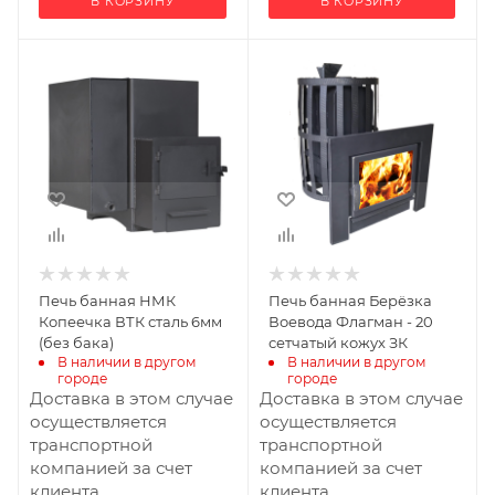
В КОРЗИНУ
В КОРЗИНУ
Ширина, мм
Ширина, мм
325
550
Глубина, мм
Глубина, мм
633
850
Высота, мм
Высота, мм
591
880
Материал
Материал
изготовления
изготовления
Сталь
Чугун
Печь банная НМК
Печь банная Берёзка
Вид топлива
Вид топлива
Копеечка ВТК сталь 6мм
Воевода Флагман - 20
Дрова
Дрова
(без бака)
сетчатый кожух ЗК
В наличии в другом 
В наличии в другом 
Диаметр дымохода,
Диаметр дымохода,
городе
городе
мм
мм
Доставка в этом случае
Доставка в этом случае
115
115
осуществляется
осуществляется
транспортной
транспортной
Длина дров, мм
Длина дров, мм
компанией за счет
компанией за счет
430
500
клиента
клиента