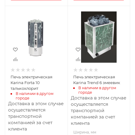
Ширина, мм
Ширина, мм
400
405
Глубина, мм
Глубина, мм
400
295
Высота, мм
Высота, мм
860
660
Масса камней, кг
Масса камней, кг
100
50
Мощность, кВт
Мощность, кВт
Печь электрическая
Печь электрическая
10
6
Karina Forta 10
Karina Trend 6 змеевик
В наличии в другом 
талькохлорит
городе
В наличии в другом 
Доставка в этом случае
городе
Доставка в этом случае
осуществляется
осуществляется
транспортной
транспортной
компанией за счет
компанией за счет
клиента
клиента
Ширина, мм