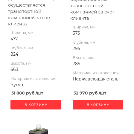
115
мм
осуществляется
транспортной
115
транспортной
компанией за счет
Длина дров, мм
компанией за счет
клиента
430
Длина дров, мм
клиента
465
Ширина, мм
Масса камней, кг
Ширина, мм
373
60
Масса камней, кг
477
60
Глубина, мм
Гарантия, мес.
Глубина, мм
795
60
Гарантия, мес.
824
36
Высота, мм
Высота, мм
785
663
Материал изготовления
Материал изготовления
Нержавеющая сталь
Чугун
51 880
руб.
/шт
32 970
руб.
/шт
В КОРЗИНУ
В КОРЗИНУ
Ширина, мм
Ширина, мм
335
325