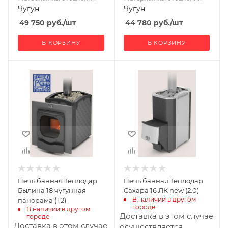
Чугун
Чугун
49 750
руб.
/шт
44 780
руб.
/шт
В КОРЗИНУ
В КОРЗИНУ
Ширина, мм
Ширина, мм
477
373
Глубина, мм
Глубина, мм
824
795
Высота, мм
Высота, мм
663
785
Материал
Материал
изготовления
изготовления
Чугун
Нержавеющая
Печь банная Теплодар
Печь банная Теплодар
сталь
Вид топлива
Былина 18 чугунная
Сахара 16 ЛК new (2.0)
Дрова
Вид топлива
В наличии в другом 
панорама (1.2)
городе
Дрова
В наличии в другом 
Диаметр дымохода,
Доставка в этом случае
городе
мм
Диаметр дымохода,
Доставка в этом случае
осуществляется