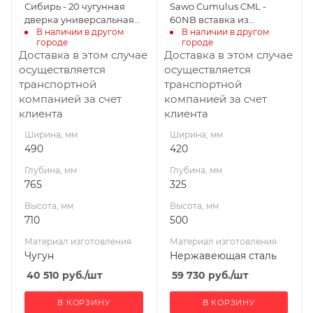
Вид топлива
Сибирь - 20 чугунная
Sawo Cumulus CML -
Дрова
Масса камней, кг
дверка универсальная
60NB вставка из
18
В наличии в другом 
В наличии в другом 
сетка пруток
талькохлорита
Диаметр дымохода,
городе
городе
мм
Габариты В*Ш*Г мм
Доставка в этом случае
Доставка в этом случае
115
590x420x325
осуществляется
осуществляется
транспортной
транспортной
Длина дров, мм
Мощность, кВт
компанией за счет
компанией за счет
360
6
клиента
клиента
Масса камней, кг
Ширина, мм
Ширина, мм
180
490
420
Гарантия, мес.
Глубина, мм
Глубина, мм
12
765
325
Высота, мм
Высота, мм
710
500
Материал изготовления
Материал изготовления
Чугун
Нержавеющая сталь
40 510
руб.
/шт
59 730
руб.
/шт
В КОРЗИНУ
В КОРЗИНУ