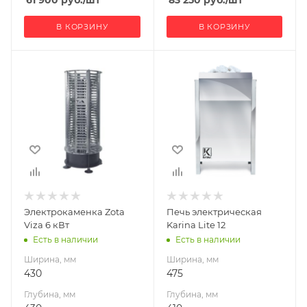
В КОРЗИНУ
В КОРЗИНУ
Ширина, мм
Ширина, мм
430
475
Глубина, мм
Глубина, мм
430
410
Высота, мм
Высота, мм
1100
790
Материал
Масса камней, кг
30
изготовления
Нержавеющая
Мощность, кВт
Электрокаменка Zota
Печь электрическая
сталь
12
Viza 6 кВт
Karina Lite 12
Масса камней, кг
Есть в наличии
Есть в наличии
87
Ширина, мм
Ширина, мм
Гарантия, мес.
430
475
12
Глубина, мм
Глубина, мм
Мощность, кВт