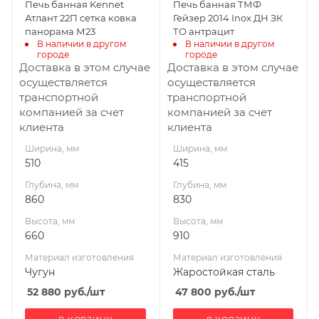
Печь банная Kennet
Печь банная ТМФ
сталь
Вид топлива
Атлант 22П сетка ковка
Гейзер 2014 Inox ДН ЗК
Дрова
Вид топлива
панорама М23
ТО антрацит
Дрова
В наличии в другом 
В наличии в другом 
Диаметр дымохода,
городе
городе
мм
Диаметр дымохода,
Доставка в этом случае
Доставка в этом случае
115
мм
осуществляется
осуществляется
115
транспортной
транспортной
Длина дров, мм
компанией за счет
компанией за счет
400
Длина дров, мм
клиента
клиента
500
Масса камней, кг
Ширина, мм
Ширина, мм
120
Масса камней, кг
510
415
63
Глубина, мм
Глубина, мм
Гарантия, мес.
860
830
12
Высота, мм
Высота, мм
660
910
Материал изготовления
Материал изготовления
Чугун
Жаростойкая сталь
52 880
руб.
/шт
47 800
руб.
/шт