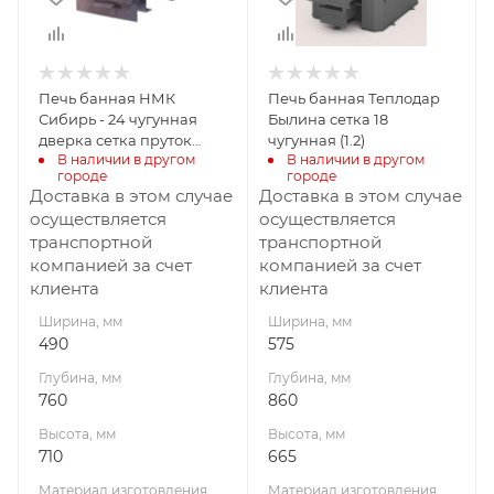
710
665
Материал
Материал
изготовления
изготовления
Чугун
Чугун
Печь банная НМК
Печь банная Теплодар
Вид топлива
Вид топлива
Сибирь - 24 чугунная
Былина сетка 18
Дрова
Дрова
дверка сетка пруток
чугунная (1.2)
В наличии в другом 
В наличии в другом 
панорама
Диаметр дымохода,
Диаметр дымохода,
городе
городе
мм
мм
Доставка в этом случае
Доставка в этом случае
115
115
осуществляется
осуществляется
транспортной
транспортной
Длина дров, мм
Длина дров, мм
компанией за счет
компанией за счет
450
430
клиента
клиента
Масса камней, кг
Масса камней, кг
Ширина, мм
Ширина, мм
180
110
490
575
Гарантия, мес.
Гарантия, мес.
Глубина, мм
Глубина, мм
12
60
760
860
Высота, мм
Высота, мм
710
665
Материал изготовления
Материал изготовления