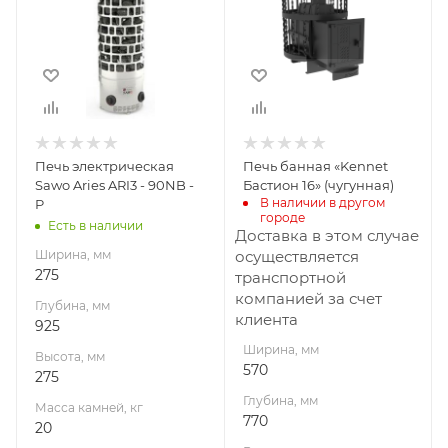
Глубина, мм
Глубина, мм
925
770
Высота, мм
Высота, мм
275
660
Масса камней, кг
Материал
20
изготовления
Чугун
Габариты В*Ш*Г мм
Печь электрическая
Печь банная «Kennet
275x275x925
Вид топлива
Sawo Aries ARI3 - 90NB -
Бастион 16» (чугунная)
Дрова
В наличии в другом 
P
Мощность, кВт
городе
Есть в наличии
9
Диаметр дымохода,
Доставка в этом случае
мм
Ширина, мм
осуществляется
115
275
транспортной
компанией за счет
Длина дров, мм
Глубина, мм
клиента
340
925
Ширина, мм
Масса камней, кг
Высота, мм
570
140
275
Глубина, мм
Гарантия, мес.
Масса камней, кг
770
12
20