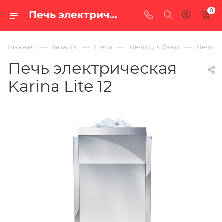
0
Печь электрическая Karina Lite 12 — цена в Екатеринбурге, купить в интернет-магазине «100 печей.ру»
—
—
—
—
Главная
Каталог
Печи
Печи для бани
Печь эл
Печь электрическая
Karina Lite 12