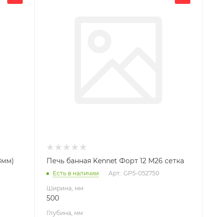
500
Глубина, мм
700
Высота, мм
730
8мм)
Печь банная Kennet Форт 12 М26 сетка
Есть в наличии
Арт.: GP5-052750
Ширина, мм
500
Глубина, мм