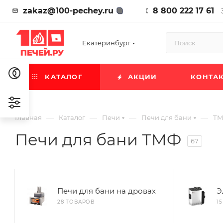
zakaz@100-pechey.ru
8 800 222 17 61
Екатеринбург
КАТАЛОГ
АКЦИИ
КОНТА
—
—
—
—
Главная
Каталог
Печи
Печи для бани
Т
Печи для бани ТМФ
67
Печи для бани на дровах
Э
28 ТОВАРОВ
1