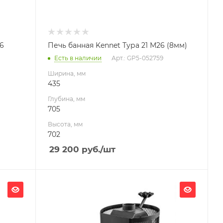
26
Печь банная Kennet Тура 21 М26 (8мм)
Есть в наличии
Арт.: GP5-052759
Ширина, мм
435
Глубина, мм
705
Высота, мм
702
29 200
руб.
/шт
Ширина, мм
532
Глубина, мм
785