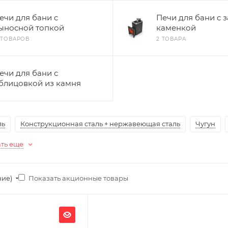
ечи для бани с
Печи для бани с 
ыносной топкой
каменкой
1 ТОВАРОВ
2 ТОВАРА
ечи для бани с
блицовкой из камня
ль
Конструкционная сталь + нержавеющая сталь
Чугун
ть еще
Показать акционные товары
ние)
Ширина, мм
640