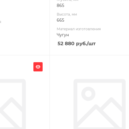
865
Высота, мм
665
я
Материал изготовления
Чугун
52 880
руб.
/шт
Ширина, мм
489
Глубина, мм
937
Высота, мм
666