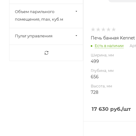
Объем парильного
помещения, max, куб.м
Пульт управления
Печь банная Kennet
Есть в наличии
Арт
Ширина, мм
499
Глубина, мм
656
Высота, мм
728
17 630
руб.
/шт