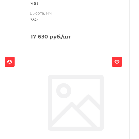
700
Высота, мм
730
17 630
руб.
/шт
Ширина, мм
435
Глубина, мм
705
Высота, мм
702