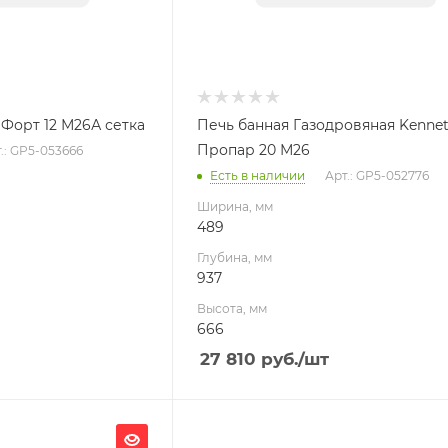
 Форт 12 М26А сетка
Печь банная Газодровяная Kenne
Пропар 20 М26
.: GP5-053666
Есть в наличии
Арт.: GP5-052776
Ширина, мм
489
Глубина, мм
937
Высота, мм
666
27 810
руб.
/шт
Ширина, мм