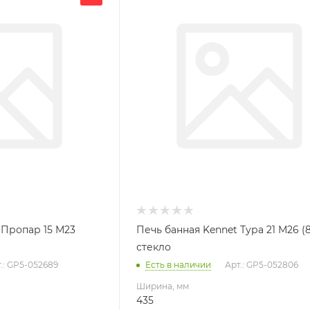
435
Глубина, мм
705
Высота, мм
702
 Пропар 15 М23
Печь банная Kennet Тура 21 М26 (
стекло
.: GP5-052689
Есть в наличии
Арт.: GP5-052806
Ширина, мм
435