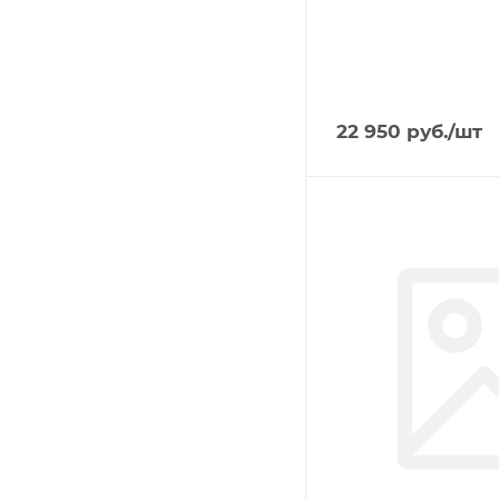
22 950
руб.
/шт