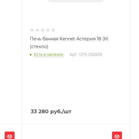
t
Печь банная Kennet Астерия 18 ЗК
(стекло)
Есть в наличии
Арт.: GP5-052839
33 280
руб.
/шт
Ширина, мм