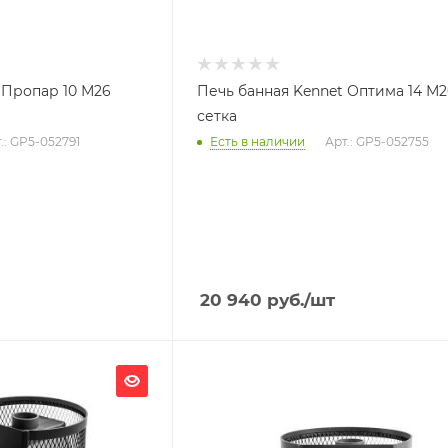
 Пропар 10 М26
Печь банная Kennet Оптима 14 М
сетка
.: GP5-052791
Есть в наличии
Арт.: GP5-052755
20 940
руб.
/шт