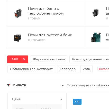
Печи для бани с
П
теплообменником
в
1 ТОВАР
1
Печи для русской бани
П
о
11 ТОВАРОВ
ТМФ
Жаростойкая сталь
Конструкционная ста
Облицовка Талькохлорит
Теплодар
Zota
Показа
По популярности (убыва
ФИЛЬТР
Цена
Ширина, мм
Хит
580