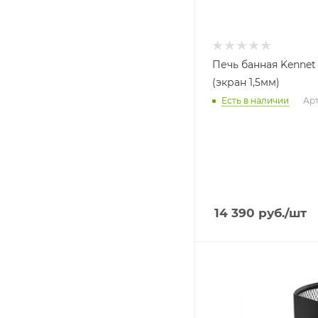
Печь банная Kennet
(экран 1,5мм)
Есть в наличии
Арт
14 390
руб.
/шт
Ширина, мм
540
Глубина, мм
762