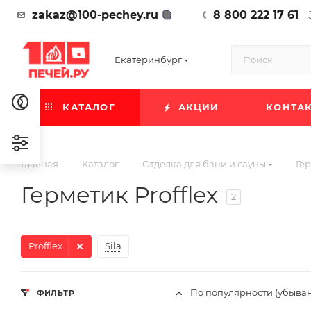
zakaz@100-pechey.ru
8 800 222 17 61
Екатеринбург
КАТАЛОГ
АКЦИИ
КОНТА
—
—
—
Главная
Каталог
Отделка для бани и сауны
Ге
Герметик Profflex
2
Profflex
Sila
По популярности (убыва
ФИЛЬТР