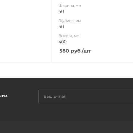
Ширина, мм
40
Глубина, мм
40
Высота, мм
400
580
руб.
/шт
ших