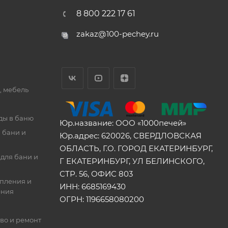
8 800 222 17 61
zakaz@100-pechey.ru
, мебель
ды в баню
Юр.название: ООО «1000печей»
 бани и
Юр.адрес: 620026, СВЕРДЛОВСКАЯ
ОБЛАСТЬ, Г.О. ГОРОД ЕКАТЕРИНБУРГ,
для бани и
Г ЕКАТЕРИНБУРГ, УЛ БЕЛИНСКОГО,
СТР. 56, ОФИС 803
опления и
ИНН: 6685169430
ения
ОГРН: 1196658080200
во и ремонт