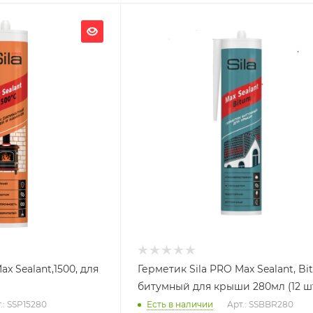
Ширина, мм
40
Глубина, мм
40
Высота, мм
400
x Sealant,1500, для
Герметик Sila PRO Max Sealant, Bi
битумный для крыши 280мл (12 ш
.: SSP15280
Есть в наличии
Арт.: SSBBR280