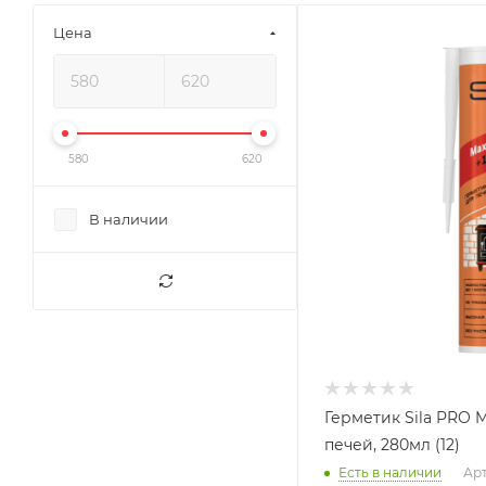
Цена
Ширина, мм
40
Глубина, мм
40
Высота, мм
580
620
400
В наличии
Герметик Sila PRO Ma
печей, 280мл (12)
Есть в наличии
Арт