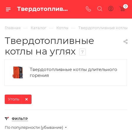
0
Твердотопливные котлы на углях — купить в Екатеринбурге, цены в интернет-магазине «100 печей.ру»
—
—
—
Главная
Каталог
Котлы
Твердотопливные котлы
Твердотопливные
котлы на углях
7
Твердотопливные котлы длительного
горения
Уголь
ФИЛЬТР
По популярности (убывание)