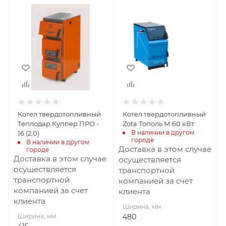
Ширина, мм
Ширина, мм
415
480
Глубина, мм
Глубина, мм
685
1340
Высота, мм
Высота, мм
905
1340
Материал
Толщина метала
3
изготовления
Сталь
Материал
Котел твердотопливный
Котел твердотопливный
Вид топлива
изготовления
Теплодар Куппер ПРО -
Zota Тополь М 60 кВт
Уголь,
Сталь
В наличии в другом 
16 (2.0)
городе
дрова,брикеты
В наличии в другом 
Вид топлива
Доставка в этом случае
городе
Дрова, брикеты,
Диаметр дымохода,
Доставка в этом случае
осуществляется
уголь
мм
осуществляется
транспортной
150
транспортной
компанией за счет
Диаметр дымохода,
компанией за счет
клиента
Длина дров, мм
мм
клиента
495
180
Ширина, мм
Ширина, мм
480
Гарантия, мес.
Длина дров, мм