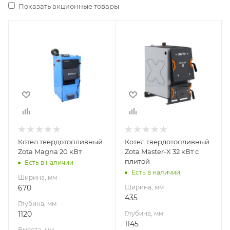
Показать акционные товары
Ширина, мм
Ширина, мм
670
435
Глубина, мм
Глубина, мм
1120
1145
Высота, мм
Высота, мм
1325
785
Толщина метала
4
Материал
Котел твердотопливный
Котел твердотопливный
изготовления
Zota Magna 20 кВт
Zota Master-X 32 кВт с
Сталь
плитой
Есть в наличии
Есть в наличии
Вид топлива
Ширина, мм
Дрова, брикеты,
670
Ширина, мм
уголь
435
Глубина, мм
Диаметр дымохода,
1120
Глубина, мм
мм
1145
Высота, мм