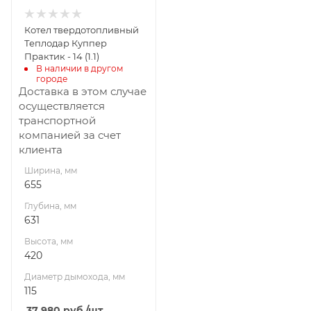
мм
115
Котел твердотопливный
Гарантия, мес.
Теплодар Куппер
36
Практик - 14 (1.1)
В наличии в другом 
Мощность, кВт
городе
14
Доставка в этом случае
осуществляется
транспортной
компанией за счет
клиента
Ширина, мм
655
Глубина, мм
631
Высота, мм
420
Диаметр дымохода, мм
115
37 980
руб.
/шт