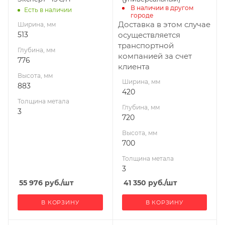
В наличии в другом 
Есть в наличии
Вид топлива
Вид топлива
городе
Дрова, брикеты,
Дрова, брикеты,
Доставка в этом случае
Ширина, мм
уголь, газ
уголь
513
осуществляется
транспортной
Диаметр дымохода,
Диаметр дымохода,
Глубина, мм
компанией за счет
мм
мм
776
клиента
150
55*245
Высота, мм
Ширина, мм
Гарантия, мес.
Длина дров, мм
883
420
36
600
Толщина метала
Глубина, мм
Мощность, кВт
Гарантия, мес.
3
720
15
12
Высота, мм
Мощность, кВт
700
15
Толщина метала
3
55 976
руб.
/шт
41 350
руб.
/шт
В КОРЗИНУ
В КОРЗИНУ