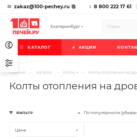
zakaz@100-pechey.ru
8 800 222 17 61
Екатеринбург
КАТАЛОГ
АКЦИИ
КОНТА
—
—
—
Главная
Каталог
Котлы
Колты отопления на др
Колты отопления на дро
По популярности (убыва
ФИЛЬТР
Цена
Ширина, мм