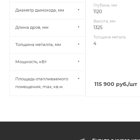
20
Глубина, мм
Диаметр дымохода, мм
1120
Высота, мм
Длина дров, мм
1325
Толщина метала
4
Толщина металла, мм
Мощность, кВт
Площадь отапливаемого
115 900
руб.
/шт
помещения, max, кв.м.