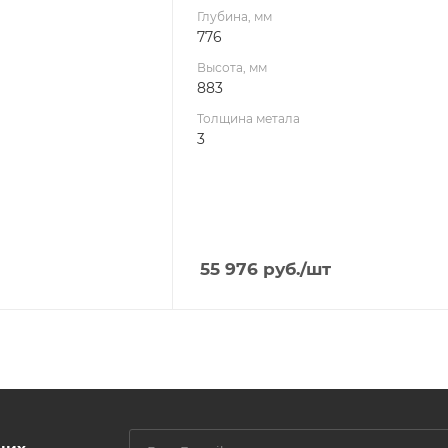
Глубина, мм
776
Высота, мм
883
Толщина метала
3
55 976
руб.
/шт