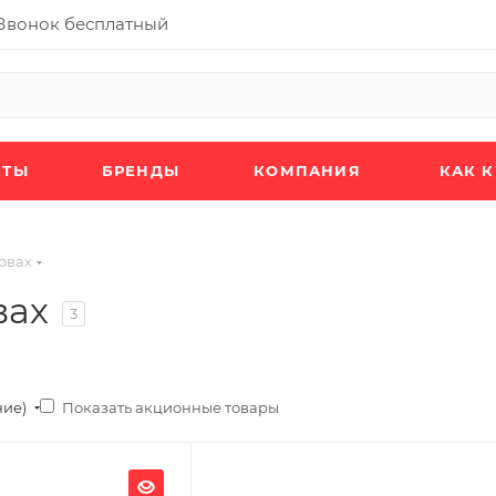
Звонок бесплатный
КТЫ
БРЕНДЫ
КОМПАНИЯ
КАК 
овах
вах
3
Показать акционные товары
ние)
Ширина, мм