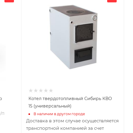
420
Глубина, мм
720
Высота, мм
700
Толщина метала
3
Материал изготовления
Сталь
Вид топлива
Дрова, брикеты, уголь
Диаметр дымохода, мм
55*245
р
Котел твердотопливный Сибирь КВО
Длина дров, мм
15 (универсальный)
600
С/П
В наличии в другом городе
Гарантия, мес.
Доставка в этом случае осуществляется
12
транспортной компанией за счет
Мощность, кВт