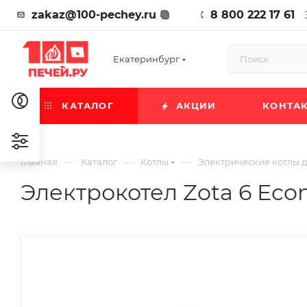
zakaz@100-pechey.ru
8 800 222 17 61
Екатеринбург
КАТАЛОГ
АКЦИИ
КОНТА
—
—
—
Главная
Каталог
Котлы
Электрические котлы 
Электрокотел Zota 6 Ec