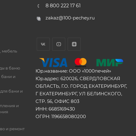
8 800 222 17 61
zakaz@100-pechey.ru
, мебель
ды в баню
Юр.название: ООО «1000печей»
 бани и
Юр.адрес: 620026, СВЕРДЛОВСКАЯ
ОБЛАСТЬ, Г.О. ГОРОД ЕКАТЕРИНБУРГ,
для бани и
Г ЕКАТЕРИНБУРГ, УЛ БЕЛИНСКОГО,
СТР. 56, ОФИС 803
опления и
ИНН: 6685169430
ения
ОГРН: 1196658080200
во и ремонт