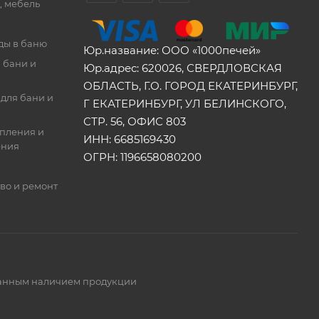
, мебель
ды в баню
Юр.название: ООО «1000печей»
 бани и
Юр.адрес: 620026, СВЕРДЛОВСКАЯ
ОБЛАСТЬ, Г.О. ГОРОД ЕКАТЕРИНБУРГ,
для бани и
Г ЕКАТЕРИНБУРГ, УЛ БЕЛИНСКОГО,
СТР. 56, ОФИС 803
опления и
ИНН: 6685169430
ения
ОГРН: 1196658080200
во и ремонт
ованным наличием продукции