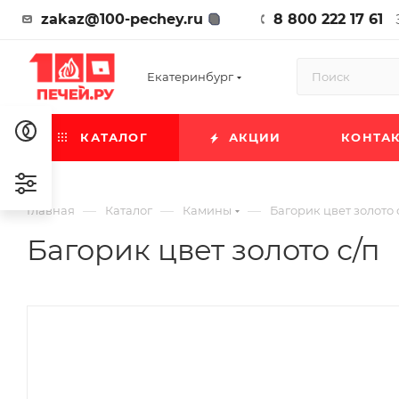
zakaz@100-pechey.ru
8 800 222 17 61
Екатеринбург
КАТАЛОГ
АКЦИИ
КОНТА
—
—
—
Главная
Каталог
Камины
Багорик цвет золото 
Багорик цвет золото с/п