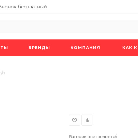
Звонок бесплатный
КТЫ
БРЕНДЫ
КОМПАНИЯ
КАК 
с/п
Багорик цвет золото с/п