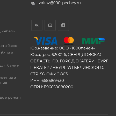
zakaz@100-pechey.ru
, мебель
ды в баню
Юр.название: ООО «1000печей»
 бани и
Юр.адрес: 620026, СВЕРДЛОВСКАЯ
ОБЛАСТЬ, Г.О. ГОРОД ЕКАТЕРИНБУРГ,
для бани и
Г ЕКАТЕРИНБУРГ, УЛ БЕЛИНСКОГО,
СТР. 56, ОФИС 803
опления и
ИНН: 6685169430
ения
ОГРН: 1196658080200
во и ремонт