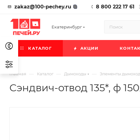
zakaz@100-pechey.ru
8 800 222 17 61
Екатеринбург
КАТАЛОГ
АКЦИИ
КОНТА
—
—
—
Главная
Каталог
Дымоходы
Элементы дымохо
Сэндвич-отвод 135*, ф 150