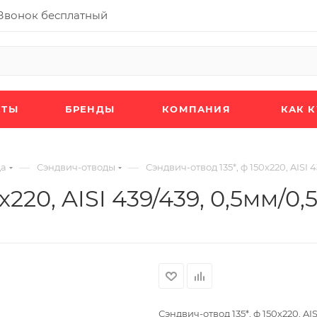
Звонок бесплатный
КТЫ
БРЕНДЫ
КОМПАНИЯ
КАК 
—
—
да
Сэндвич-отводы
Сэндвич-отвод 135*, ф 150х220, AISI 
х220, AISI 439/439, 0,5мм/0,
Сэндвич-отвод 135*, ф 150х220, AIS