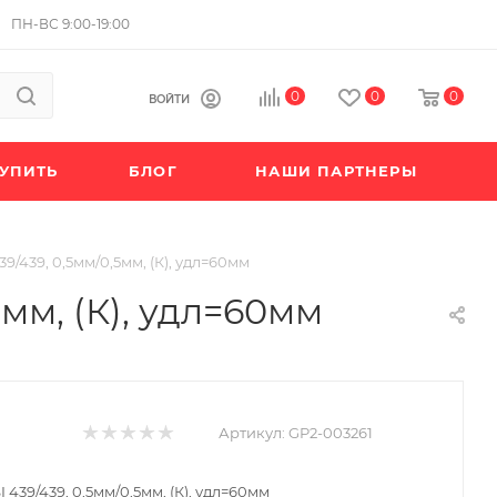
ПН-ВС 9:00-19:00
0
0
0
ВОЙТИ
КУПИТЬ
БЛОГ
НАШИ ПАРТНЕРЫ
439/439, 0,5мм/0,5мм, (К), удл=60мм
5мм, (К), удл=60мм
Артикул:
GP2-003261
I 439/439, 0,5мм/0,5мм, (К), удл=60мм