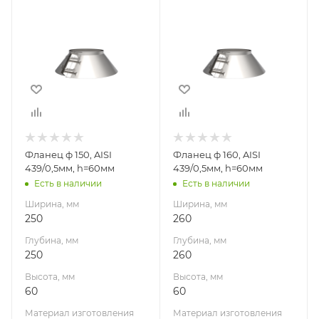
Ширина, мм
Ширина, мм
250
260
Глубина, мм
Глубина, мм
250
260
Высота, мм
Высота, мм
60
60
Материал
Материал
изготовления
изготовления
Нержавеющая
Нержавеющая
Фланец ф 150, AISI
Фланец ф 160, AISI
сталь
сталь
439/0,5мм, h=60мм
439/0,5мм, h=60мм
Диаметр дымохода,
Диаметр дымохода,
Есть в наличии
Есть в наличии
мм
мм
Ширина, мм
Ширина, мм
150
160
250
260
Производитель
Производитель
Глубина, мм
Глубина, мм
УМК
УМК
250
260
Высота, мм
Высота, мм
60
60
Материал изготовления
Материал изготовления