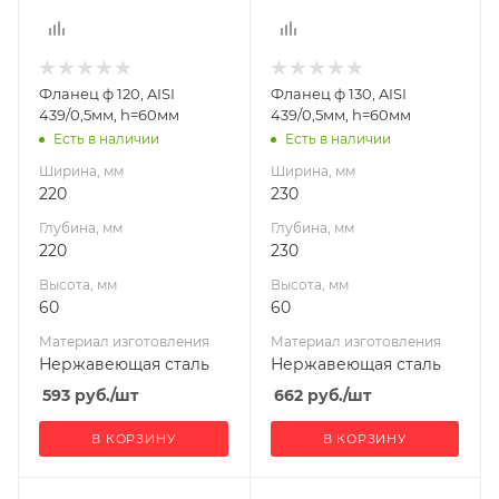
Материал
Материал
изготовления
изготовления
Нержавеющая
Нержавеющая
Фланец ф 120, AISI
Фланец ф 130, AISI
сталь
сталь
439/0,5мм, h=60мм
439/0,5мм, h=60мм
Диаметр дымохода,
Диаметр дымохода,
Есть в наличии
Есть в наличии
мм
мм
Ширина, мм
Ширина, мм
120
130
220
230
Производитель
Производитель
Глубина, мм
Глубина, мм
УМК
УМК
220
230
Высота, мм
Высота, мм
60
60
Материал изготовления
Материал изготовления
Нержавеющая сталь
Нержавеющая сталь
593
руб.
/шт
662
руб.
/шт
В КОРЗИНУ
В КОРЗИНУ