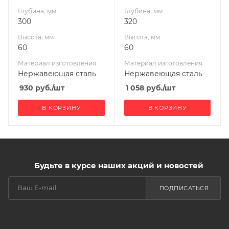
Производитель
Производитель
Глубина, мм
Глубина, мм
УМК
УМК
300
320
Высота, мм
Высота, мм
60
60
Материал изготовления
Материал изготовления
Нержавеющая сталь
Нержавеющая сталь
930
руб.
/шт
1 058
руб.
/шт
В КОРЗИНУ
В КОРЗИНУ
Будьте в курсе наших акций и новостей
ПОДПИСАТЬСЯ