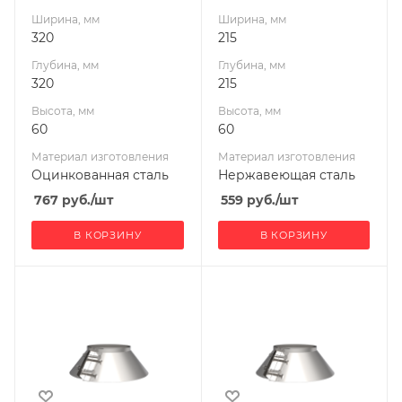
мм
мм
Ширина, мм
Ширина, мм
220
115
320
215
Производитель
Производитель
Глубина, мм
Глубина, мм
УМК
УМК
320
215
Высота, мм
Высота, мм
60
60
Материал изготовления
Материал изготовления
Оцинкованная сталь
Нержавеющая сталь
767
руб.
/шт
559
руб.
/шт
В КОРЗИНУ
В КОРЗИНУ
Ширина, мм
Ширина, мм
220
230
Глубина, мм
Глубина, мм
220
230
Высота, мм
Высота, мм
60
60