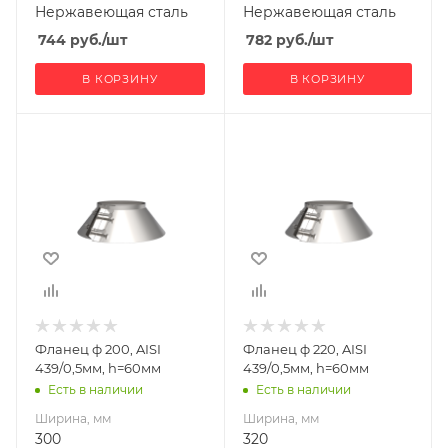
Нержавеющая сталь
Нержавеющая сталь
744
руб.
/шт
782
руб.
/шт
В КОРЗИНУ
В КОРЗИНУ
Ширина, мм
Ширина, мм
300
320
Глубина, мм
Глубина, мм
300
320
Высота, мм
Высота, мм
60
60
Материал
Материал
изготовления
изготовления
Нержавеющая
Нержавеющая
Фланец ф 200, AISI
Фланец ф 220, AISI
сталь
сталь
439/0,5мм, h=60мм
439/0,5мм, h=60мм
Диаметр дымохода,
Диаметр дымохода,
Есть в наличии
Есть в наличии
мм
мм
Ширина, мм
Ширина, мм
200
220
300
320