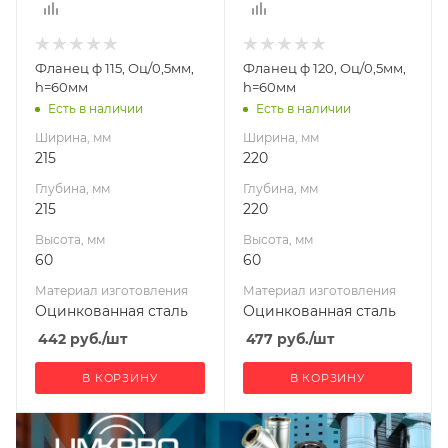
Материал
Материал
изготовления
изготовления
Оцинкованная
Оцинкованная
Фланец ф 115, Оц/0,5мм,
Фланец ф 120, Оц/0,5мм,
сталь
сталь
h=60мм
h=60мм
Диаметр дымохода,
Диаметр дымохода,
Есть в наличии
Есть в наличии
мм
мм
Ширина, мм
Ширина, мм
115
120
215
220
Производитель
Производитель
Глубина, мм
Глубина, мм
УМК
УМК
215
220
Высота, мм
Высота, мм
60
60
Материал изготовления
Материал изготовления
Оцинкованная сталь
Оцинкованная сталь
442
руб.
/шт
477
руб.
/шт
В КОРЗИНУ
В КОРЗИНУ