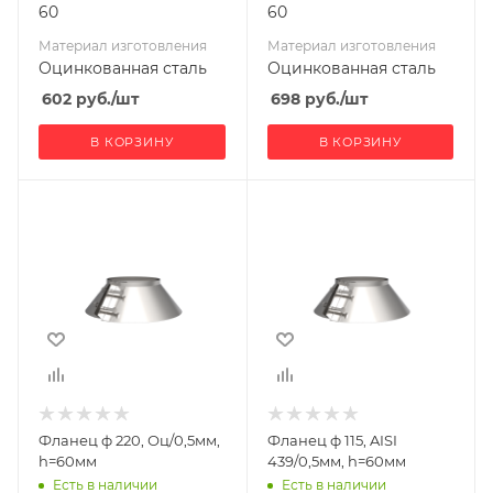
60
60
Материал изготовления
Материал изготовления
Оцинкованная сталь
Оцинкованная сталь
602
руб.
/шт
698
руб.
/шт
В КОРЗИНУ
В КОРЗИНУ
Ширина, мм
Ширина, мм
320
215
Глубина, мм
Глубина, мм
320
215
Высота, мм
Высота, мм
60
60
Материал
Материал
изготовления
изготовления
Оцинкованная
Нержавеющая
Фланец ф 220, Оц/0,5мм,
Фланец ф 115, AISI
сталь
сталь
h=60мм
439/0,5мм, h=60мм
Диаметр дымохода,
Диаметр дымохода,
Есть в наличии
Есть в наличии