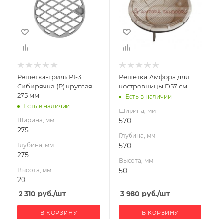
275
570
Высота, мм
Высота, мм
20
50
Решетка-гриль РГ-3
Решетка Амфора для
Сибирячка (Р) круглая
костровницы D57 см
275 мм
Есть в наличии
Есть в наличии
Ширина, мм
Ширина, мм
570
275
Глубина, мм
Глубина, мм
570
275
Высота, мм
Высота, мм
50
20
2 310
руб.
/шт
3 980
руб.
/шт
В КОРЗИНУ
В КОРЗИНУ