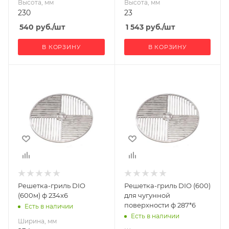
Высота, мм
Высота, мм
230
23
540
руб.
/шт
1 543
руб.
/шт
В КОРЗИНУ
В КОРЗИНУ
Ширина, мм
Ширина, мм
234
287
Глубина, мм
Глубина, мм
234
287
Высота, мм
Высота, мм
60
60
Решетка-гриль DIO
Решетка-гриль DIO (600)
(600м) ф 234x6
для чугунной
поверхности ф 287*6
Есть в наличии
Есть в наличии
Ширина, мм