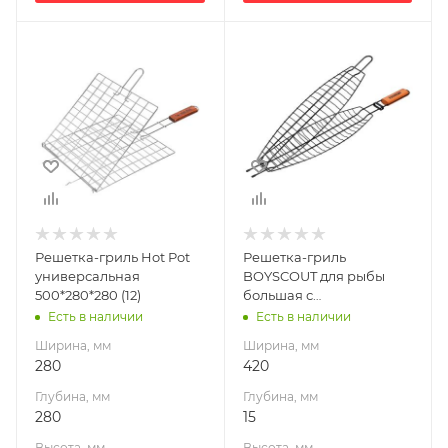
Ширина, мм
Ширина, мм
280
420
Глубина, мм
Глубина, мм
280
15
Высота, мм
Высота, мм
500
350
Габариты В*Ш*Г мм
500x280x280
Решетка-гриль Hot Pot
Решетка-гриль
универсальная
BOYSCOUT для рыбы
500*280*280 (12)
большая с
антипригарным
Есть в наличии
Есть в наличии
покрытием (12)
Ширина, мм
Ширина, мм
420*15*350
280
420
Глубина, мм
Глубина, мм
280
15
Высота, мм
Высота, мм