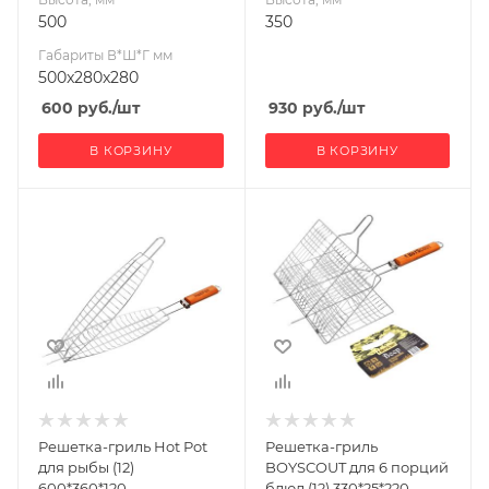
500
350
Габариты В*Ш*Г мм
500x280x280
600
руб.
/шт
930
руб.
/шт
В КОРЗИНУ
В КОРЗИНУ
Ширина, мм
Ширина, мм
600
330
Глубина, мм
Глубина, мм
360
25
Высота, мм
Высота, мм
120
220
Решетка-гриль Hot Pot
Решетка-гриль
для рыбы (12)
BOYSCOUT для 6 порций
600*360*120
блюд (12) 330*25*220