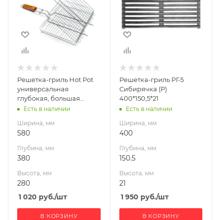
Глубина, мм
Глубина, мм
380
150.5
Высота, мм
Высота, мм
280
21
Решетка-гриль Hot Pot
Решетка-гриль РГ-5
универсальная
Сибирячка (Р)
глубокая, большая
400*150,5*21
(8)580*380*280
Есть в наличии
Есть в наличии
Ширина, мм
Ширина, мм
580
400
Глубина, мм
Глубина, мм
380
150.5
Высота, мм
Высота, мм
280
21
1 020
руб.
/шт
1 950
руб.
/шт
В КОРЗИНУ
В КОРЗИНУ