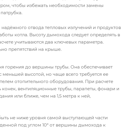
тром, чтобы избежать необходимости замены
патрубка.
 надёжного отвода тепловых излучений и продуктов
аботы котла. Высоту дымохода следует определять в
асчете учитываются два ключевых параметра.
ьно препятствий на крыше.
ня горения до вершины трубы. Она обеспечивает
с меньшей высотой, но чаще всего требуется ее
елем отопительного оборудования. При расчете
конек, вентиляционные трубы, парапеты, фонари и
ния или ближе, чем на 1,5 метра к ней,
а быть не ниже уровня самой выступающей части
еденной под углом 10° от вершины дымохода к