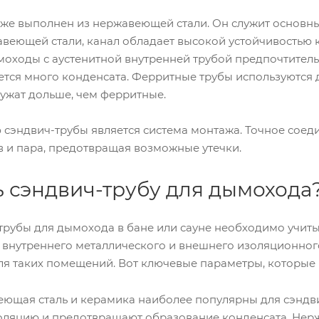
же выполнен из нержавеющей стали. Он служит основны
еющей стали, канал обладает высокой устойчивостью к 
оходы с аустенитной внутренней трубой предпочтительн
ется много конденсата. Ферритные трубы используются 
ужат дольше, чем ферритные.
сэндвич-трубы является система монтажа. Точное соед
 и пара, предотвращая возможные утечки.
ь сэндвич-трубу для дымохода
трубы для дымохода в бане или сауне необходимо учиты
в: внутреннего металлического и внешнего изоляционног
я таких помещений. Вот ключевые параметры, которые 
еющая сталь и керамика наиболее популярны для сэндв
оляцию и предотвращают образование конденсата. Нерж