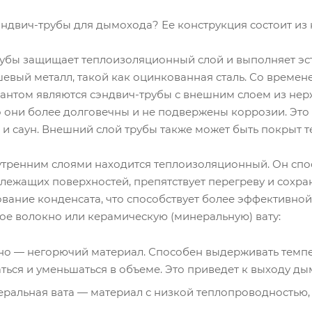
сэндвич-трубы для дымохода? Ее конструкция состоит из
убы защищает теплоизоляционный слой и выполняет эст
евый металл, такой как оцинкованная сталь. Со времен
антом являются сэндвич-трубы с внешним слоем из нер
 они более долговечны и не подвержены коррозии. Это 
 и саун. Внешний слой трубы также может быть покрыт 
тренним слоями находится теплоизоляционный. Он спос
лежащих поверхностей, препятствует перегреву и сохран
ание конденсата, что способствует более эффективной
ое волокно или керамическую (минеральную) вату:
но — негорючий материал. Способен выдерживать темпе
ться и уменьшаться в объеме. Это приведет к выходу ды
ральная вата — материал с низкой теплопроводностью,