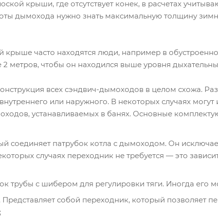
лоской крыши, где отсутствует конек, в расчетах учитыв
оты дымохода нужно знать максимальную толщину зимних
ой крыше часто находятся люди, например в обустроенно
 2 метров, чтобы он находился выше уровня дыхательны
нструкция всех сэндвич-дымоходов в целом схожа. Разл
 внутреннего или наружного. В некоторых случаях могут
оходов, устанавливаемых в банях. Основные комплект
ый соединяет патрубок котла с дымоходом. Он исключае
екоторых случаях переходник не требуется — это завис
ок трубы с шибером для регулировки тяги. Иногда его м
. Представляет собой переходник, который позволяет пе
;