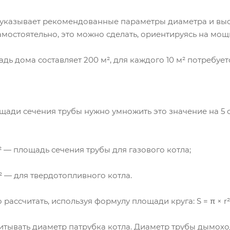
 указывает рекомендованные параметры диаметра и высо
амостоятельно, это можно сделать, ориентируясь на мо
дь дома составляет 200 м², для каждого 10 м² потребует
ади сечения трубы нужно умножить это значение на 5 см²
см² — площадь сечения трубы для газового котла;
см² — для твердотопливного котла.
ссчитать, используя формулу площади круга: S = π × r², гд
тывать диаметр патрубка котла. Диаметр трубы дымохо