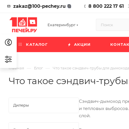
zakaz@100-pechey.ru
8 800 222 17 61
Екатеринбург
КАТАЛОГ
АКЦИИ
КОНТА
—
—
Главная
Блог
Что такое сэндвич-трубы для дымохода
Что такое сэндвич-трубы
Сэндвич-дымоход пре
Дилеры
и тепловых выбросов
слой.