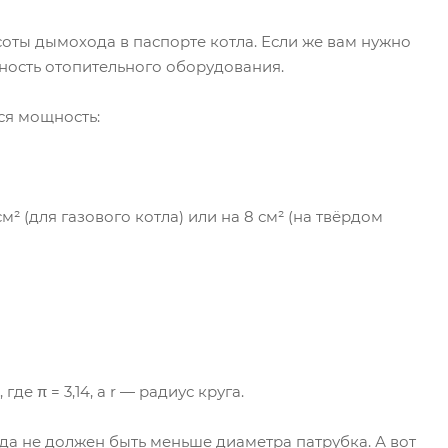
ты дымохода в паспорте котла. Если же вам нужно
щность отопительного оборудования.
ся мощность:
 (для газового котла) или на 8 см² (на твёрдом
е π = 3,14, а r — радиус круга.
да не должен быть меньше диаметра патрубка. А вот