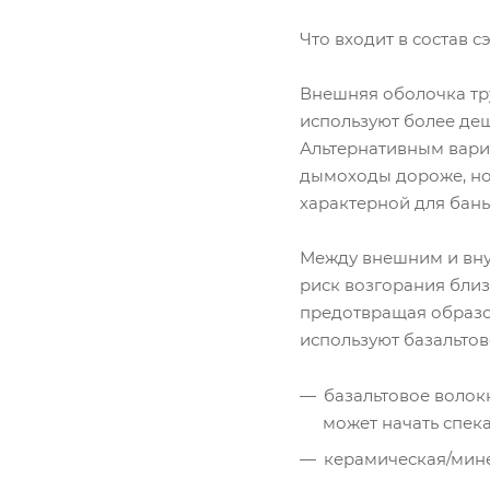
Что входит в состав 
Внешняя оболочка тр
используют более деш
Альтернативным вари
дымоходы дороже, но
характерной для бань
Между внешним и вну
риск возгорания близ
предотвращая образов
используют базальтов
базальтовое волок
может начать спека
керамическая/мине