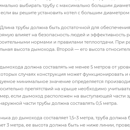
имально выбирать трубу с максимально большим диаме
если вы решите установить котел с большим диаметром 
Длина трубы должна быть достаточной для обеспечения
рямую влияет на безопасность людей и эффективность р
троительными нормами и правилами теплоотдачи. При р
ьная высота дымохода. Второй — его высота относител
дымохода должна составлять не менее 5 метров от уров
екоторых случаях конструкция может функционировать и 
дуемое минимальное значение определяется производит
осительно препятствий на крыше необходимо учитывать 
мер, если дымоход расположен на выступающей части зда
аружной части трубы должна составлять 0,5 метра.
онька до дымохода составляет 1,5–3 метра, труба должн
ет 3 метра, ее высота должна быть не ниже линии, пров