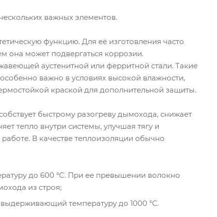
 нескольких важных элементов.
етическую функцию. Для её изготовления часто
ем она может подвергаться коррозии.
жавеющей аустенитной или ферритной стали. Такие
особенно важно в условиях высокой влажности,
термостойкой краской для дополнительной защиты.
обствует быстрому разогреву дымохода, снижает
яет тепло внутри системы, улучшая тягу и
 работе. В качестве теплоизоляции обычно
ратуру до 600 °C. При ее превышении волокно
мохода из строя;
 выдерживающий температуру до 1000 °C.