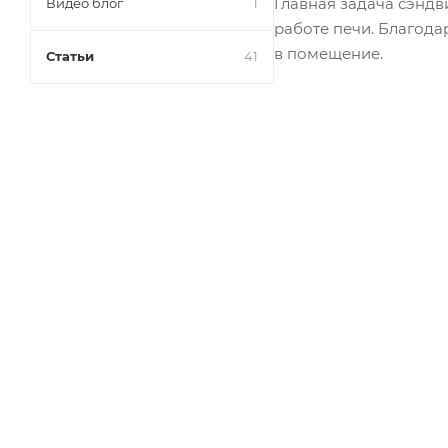
Главная задача сэнд
Видео блог
1
работе печи. Благода
в помещение.
Статьи
41