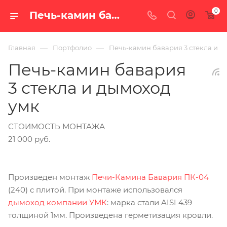
0
Печь-камин бавария 3 стекла и дымоход умк — наши работы | Интернет-магазине «100 печей.ру»
—
—
Главная
Портфолио
Печь-камин бавария 3 стекла и д
Печь-камин бавария
3 стекла и дымоход
умк
СТОИМОСТЬ МОНТАЖА
21 000 руб.
Произведен монтаж
Печи-Камина Бавария ПК-04
(240) с плитой. При монтаже использовался
дымоход компании УМК
: марка стали AISI 439
толщиной 1мм. Произведена герметизация кровли.