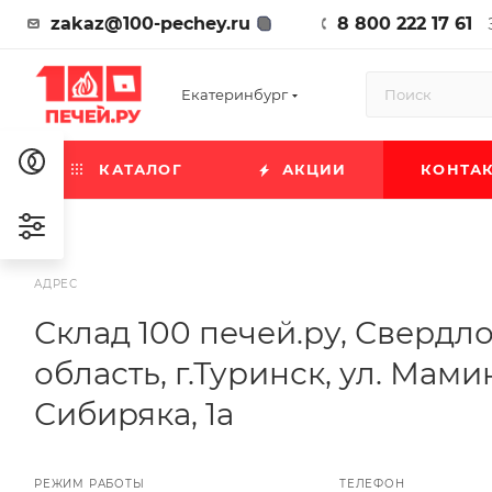
zakaz@100-pechey.ru
8 800 222 17 61
Екатеринбург
КАТАЛОГ
АКЦИИ
КОНТА
АДРЕС
Склад 100 печей.ру, Свердл
область, г.Туринск, ул. Мами
Сибиряка, 1а
РЕЖИМ РАБОТЫ
ТЕЛЕФОН