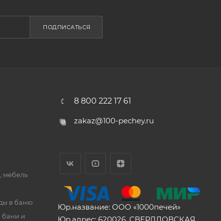
ПОДПИСАТЬСЯ
8 800 222 17 61
zakaz@100-pechey.ru
, мебель
ды в баню
Юр.название: ООО «1000печей»
 бани и
Юр.адрес: 620026, СВЕРДЛОВСКАЯ