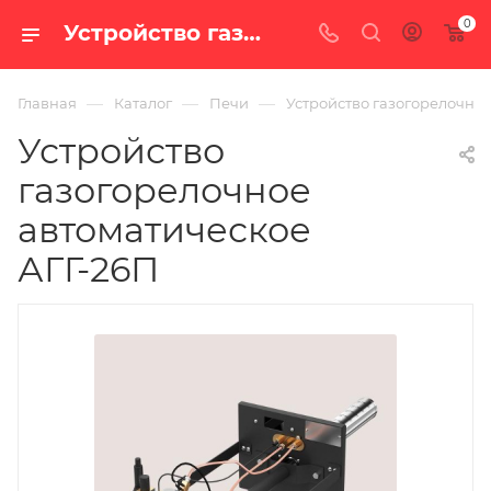
0
Устройство газогорелочное автоматическое АГГ-26П — цена в Екатеринбурге, купить в интернет-магазине «100 печей.ру»
—
—
—
Главная
Каталог
Печи
Устройство газогорелочное
Устройство
газогорелочное
автоматическое
АГГ-26П