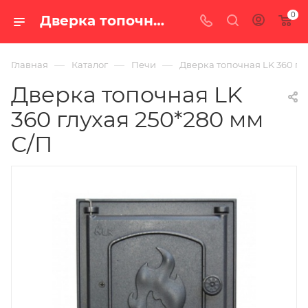
0
Дверка топочная LK 360 глухая 250*280 мм С/П — цена в Екатеринбурге, купить в интернет-магазине «100 печей.ру»
—
—
—
Главная
Каталог
Печи
Дверка топочная LK 360 гл
Дверка топочная LK
360 глухая 250*280 мм
С/П