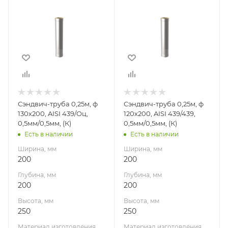
200
200
Глубина, мм
Глубина, мм
200
200
Высота, мм
Высота, мм
250
250
Материал
Материал
изготовления
изготовления
Нержавеющая
Нержавеющая
Сэндвич-труба 0,25м, ф
Сэндвич-труба 0,25м, ф
сталь/
сталь
130х200, AISI 439/Оц,
120х200, AISI 439/439,
Оцинкованная
Производитель
0,5мм/0,5мм, (К)
0,5мм/0,5мм, (К)
сталь
УМК
Есть в наличии
Есть в наличии
Производитель
Ширина, мм
Ширина, мм
УМК
200
200
Глубина, мм
Глубина, мм
200
200
Высота, мм
Высота, мм
250
250
Материал изготовления
Материал изготовления