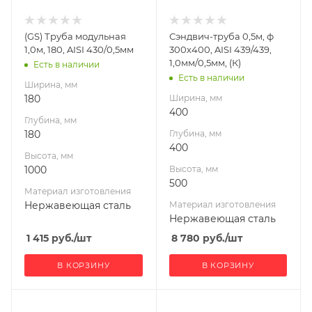
изготовления
изготовления
Нержавеющая
Нержавеющая
(GS) Труба модульная
Сэндвич-труба 0,5м, ф
сталь
сталь
1,0м, 180, AISI 430/0,5мм
300х400, AISI 439/439,
Производитель
Производитель
1,0мм/0,5мм, (К)
Есть в наличии
Гефест-Сталь
УМК
Есть в наличии
Ширина, мм
180
Ширина, мм
400
Глубина, мм
180
Глубина, мм
400
Высота, мм
1000
Высота, мм
500
Материал изготовления
Нержавеющая сталь
Материал изготовления
Нержавеющая сталь
1 415
руб.
/шт
8 780
руб.
/шт
В КОРЗИНУ
В КОРЗИНУ
Ширина, мм
Ширина, мм