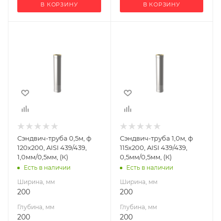
В КОРЗИНУ
В КОРЗИНУ
Ширина, мм
Ширина, мм
200
200
Глубина, мм
Глубина, мм
200
200
Высота, мм
Высота, мм
500
1000
Материал
Материал
изготовления
изготовления
Нержавеющая
Нержавеющая
Сэндвич-труба 0,5м, ф
Сэндвич-труба 1,0м, ф
сталь
сталь
120х200, AISI 439/439,
115х200, AISI 439/439,
Производитель
Производитель
1,0мм/0,5мм, (К)
0,5мм/0,5мм, (К)
УМК
УМК
Есть в наличии
Есть в наличии
Ширина, мм
Ширина, мм
200
200
Глубина, мм
Глубина, мм
200
200