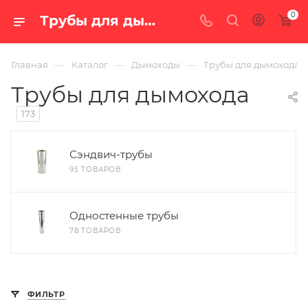
0
Трубы для дымоходов — купить по цене от 184 руб. с доставкой по России в интернет-магазине «100 печей.ру» — Страница 2
—
—
—
Главная
Каталог
Дымоходы
Трубы для дымохода
Трубы для дымохода
173
Сэндвич-трубы
95 ТОВАРОВ
Одностенные трубы
78 ТОВАРОВ
ФИЛЬТР