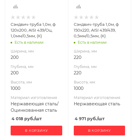
Материал
Материал
изготовления
изготовления
Нержавеющая
Нержавеющая
Сэндвич-труба 1,0м, ф
Сэндвич-труба 1,0м, ф
сталь/
сталь
120х200, AISI 439/Оц,
150х220, AISI 439/439,
Оцинкованная
Производитель
1,0мм/0,5мм, (К)
0,5мм/0,5мм, (К)
сталь
УМК
Есть в наличии
Есть в наличии
Производитель
Ширина, мм
Ширина, мм
УМК
200
220
Глубина, мм
Глубина, мм
200
220
Высота, мм
Высота, мм
1000
1000
Материал изготовления
Материал изготовления
Нержавеющая сталь/
Нержавеющая сталь
Оцинкованная сталь
4 018
руб.
/шт
4 971
руб.
/шт
В КОРЗИНУ
В КОРЗИНУ