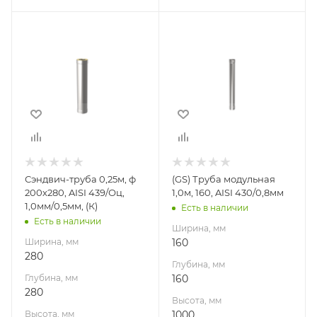
Ширина, мм
Ширина, мм
280
160
Глубина, мм
Глубина, мм
280
160
Высота, мм
Высота, мм
250
1000
Материал
Материал
изготовления
изготовления
Нержавеющая
Нержавеющая
Сэндвич-труба 0,25м, ф
(GS) Труба модульная
сталь/
сталь
200х280, AISI 439/Оц,
1,0м, 160, AISI 430/0,8мм
Оцинкованная
Производитель
1,0мм/0,5мм, (К)
Есть в наличии
сталь
Гефест-Сталь
Есть в наличии
Ширина, мм
Производитель
Ширина, мм
160
УМК
280
Глубина, мм
Глубина, мм
160
280
Высота, мм
Высота, мм
1000