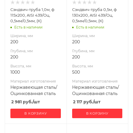
Нержавеющая
Нержавеющая
Сэндвич-труба 1,0м, ф
Сэндвич-труба 0,5м, ф
сталь/
сталь/
115х200, AISI 439/Оц,
130х200, AISI 439/Оц,
Оцинкованная
Оцинкованная
0,5мм/0,5мм, (К)
0,5мм/0,5мм, (К)
сталь
сталь
Есть в наличии
Есть в наличии
Производитель
Производитель
Ширина, мм
Ширина, мм
УМК
УМК
200
200
Глубина, мм
Глубина, мм
200
200
Высота, мм
Высота, мм
1000
500
Материал изготовления
Материал изготовления
Нержавеющая сталь/
Нержавеющая сталь/
Оцинкованная сталь
Оцинкованная сталь
2 981
руб.
/шт
2 117
руб.
/шт
В КОРЗИНУ
В КОРЗИНУ
Ширина, мм
Ширина, мм