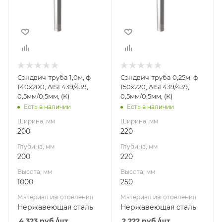
200
220
Высота, мм
Высота, мм
1000
250
Материал
Материал
изготовления
изготовления
Нержавеющая
Нержавеющая
Сэндвич-труба 1,0м, ф
Сэндвич-труба 0,25м, ф
сталь
сталь
140х200, AISI 439/439,
150х220, AISI 439/439,
Производитель
Производитель
0,5мм/0,5мм, (К)
0,5мм/0,5мм, (К)
УМК
УМК
Есть в наличии
Есть в наличии
Ширина, мм
Ширина, мм
200
220
Глубина, мм
Глубина, мм
200
220
Высота, мм
Высота, мм
1000
250
Материал изготовления
Материал изготовления
Нержавеющая сталь
Нержавеющая сталь
4 323
руб.
/шт
2 222
руб.
/шт