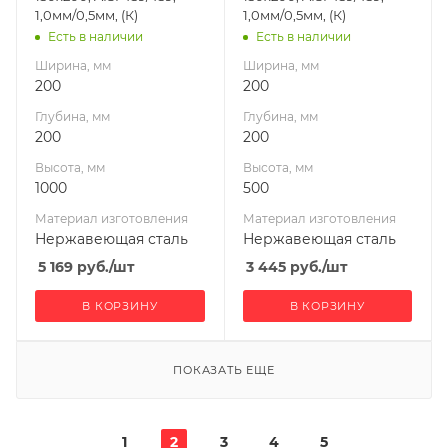
Производитель
Производитель
1,0мм/0,5мм, (К)
1,0мм/0,5мм, (К)
УМК
УМК
Есть в наличии
Есть в наличии
Ширина, мм
Ширина, мм
200
200
Глубина, мм
Глубина, мм
200
200
Высота, мм
Высота, мм
1000
500
Материал изготовления
Материал изготовления
Нержавеющая сталь
Нержавеющая сталь
5 169
руб.
/шт
3 445
руб.
/шт
В КОРЗИНУ
В КОРЗИНУ
ПОКАЗАТЬ ЕЩЕ
1
2
3
4
5