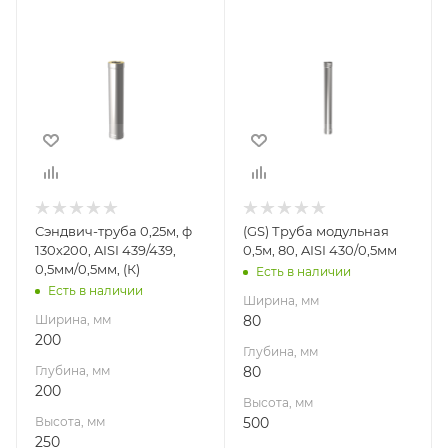
Ширина, мм
Ширина, мм
200
80
Глубина, мм
Глубина, мм
200
80
Высота, мм
Высота, мм
250
500
Материал
Материал
изготовления
изготовления
Нержавеющая
Нержавеющая
Сэндвич-труба 0,25м, ф
(GS) Труба модульная
сталь
сталь
130х200, AISI 439/439,
0,5м, 80, AISI 430/0,5мм
Производитель
Производитель
0,5мм/0,5мм, (К)
Есть в наличии
УМК
Гефест-Сталь
Есть в наличии
Ширина, мм
Ширина, мм
80
200
Глубина, мм
Глубина, мм
80
200
Высота, мм
Высота, мм
500
250