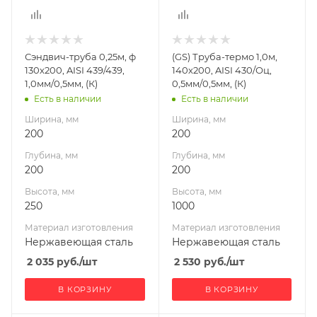
Материал
Материал
изготовления
изготовления
Нержавеющая
Нержавеющая
Сэндвич-труба 0,25м, ф
(GS) Труба-термо 1,0м,
сталь
сталь
130х200, AISI 439/439,
140х200, AISI 430/Оц,
Производитель
Производитель
1,0мм/0,5мм, (К)
0,5мм/0,5мм, (К)
УМК
Гефест-Сталь
Есть в наличии
Есть в наличии
Ширина, мм
Ширина, мм
200
200
Глубина, мм
Глубина, мм
200
200
Высота, мм
Высота, мм
250
1000
Материал изготовления
Материал изготовления
Нержавеющая сталь
Нержавеющая сталь
2 035
руб.
/шт
2 530
руб.
/шт
В КОРЗИНУ
В КОРЗИНУ