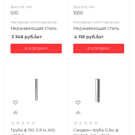
Высота, мм
Высота, мм
500
1000
Материал изготовления
Материал изготовления
Нержавеющая сталь
Нержавеющая сталь
3 348
руб.
/шт
4 136
руб.
/шт
В КОРЗИНУ
В КОРЗИНУ
Материал
Ширина, мм
200
изготовления
Нержавеющая
Глубина, мм
сталь
200
Производитель
Высота, мм
УМК
500
Материал
изготовления
Нержавеющая
Труба ф 150, 0,9 м, AISI
Сэндвич-труба 0,5м, ф
сталь/