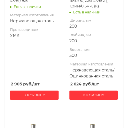
439/1,0мм
115х200, AISI 439/Оц,
Оцинкованная
1,0мм/0,5мм, (К)
Есть в наличии
сталь
Есть в наличии
Материал изготовления
Производитель
Нержавеющая сталь
Ширина, мм
УМК
200
Производитель
УМК
Глубина, мм
200
Высота, мм
500
Материал изготовления
Нержавеющая сталь/
Оцинкованная сталь
2 905
руб.
/шт
2 624
руб.
/шт
В КОРЗИНУ
В КОРЗИНУ
Ширина, мм
Ширина, мм
200
220
Глубина, мм
Глубина, мм