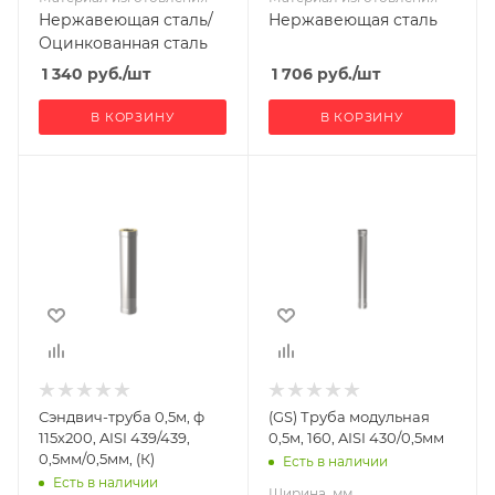
Нержавеющая сталь/
Нержавеющая сталь
Оцинкованная сталь
1 340
руб.
/шт
1 706
руб.
/шт
В КОРЗИНУ
В КОРЗИНУ
Ширина, мм
Ширина, мм
200
160
Глубина, мм
Глубина, мм
200
160
Высота, мм
Высота, мм
500
500
Материал
Материал
изготовления
изготовления
Нержавеющая
Нержавеющая
Сэндвич-труба 0,5м, ф
(GS) Труба модульная
сталь
сталь
115х200, AISI 439/439,
0,5м, 160, AISI 430/0,5мм
Производитель
Производитель
0,5мм/0,5мм, (К)
Есть в наличии
УМК
Гефест-Сталь
Есть в наличии
Ширина, мм