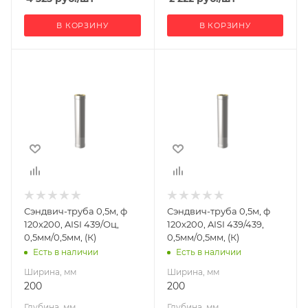
В КОРЗИНУ
В КОРЗИНУ
Ширина, мм
Ширина, мм
200
200
Глубина, мм
Глубина, мм
200
200
Высота, мм
Высота, мм
500
500
Материал
Материал
изготовления
изготовления
Нержавеющая
Нержавеющая
Сэндвич-труба 0,5м, ф
Сэндвич-труба 0,5м, ф
сталь/
сталь
120х200, AISI 439/Оц,
120х200, AISI 439/439,
Оцинкованная
Производитель
0,5мм/0,5мм, (К)
0,5мм/0,5мм, (К)
сталь
УМК
Есть в наличии
Есть в наличии
Производитель
Ширина, мм
Ширина, мм
УМК
200
200
Глубина, мм
Глубина, мм