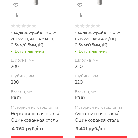
1000
1000
Материал
Материал
изготовления
изготовления
Нержавеющая
Аустенитная
Сэндвич-труба 1,0м, ф
Сэндвич-труба 1,0м, ф
сталь/
сталь/
200х280, AISI 439/Оц,
150х220, AISI 439/Оц,
Оцинкованная
Оцинкованая
0,5мм/0,5мм, (К)
0,5мм/0,5мм, (К)
сталь
сталь
Есть в наличии
Есть в наличии
Производитель
Производитель
Ширина, мм
Ширина, мм
УМК
УМК
200
220
Глубина, мм
Глубина, мм
280
220
Высота, мм
Высота, мм
1000
1000
Материал изготовления
Материал изготовления
Нержавеющая сталь/
Аустенитная сталь/
Оцинкованная сталь
Оцинкованая сталь
4 760
руб.
/шт
3 401
руб.
/шт