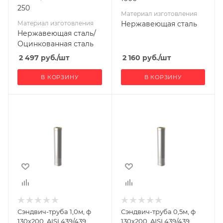
250
Материал изготовления
Материал изготовления
Нержавеющая сталь
Нержавеющая сталь/
Оцинкованная сталь
2 497
руб.
/шт
2 160
руб.
/шт
В КОРЗИНУ
В КОРЗИНУ
Ширина, мм
Ширина, мм
200
200
Глубина, мм
Глубина, мм
200
200
Высота, мм
Высота, мм
1000
500
Материал
Материал
изготовления
изготовления
Нержавеющая
Нержавеющая
Сэндвич-труба 1,0м, ф
Сэндвич-труба 0,5м, ф
сталь
сталь
130х200, AISI 439/439,
130х200, AISI 439/439,