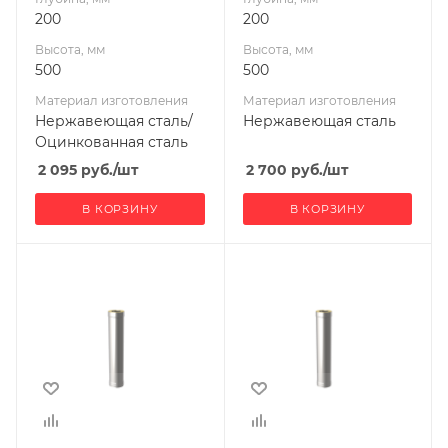
200
200
Высота, мм
Высота, мм
500
500
Материал изготовления
Материал изготовления
Нержавеющая сталь/
Нержавеющая сталь
Оцинкованная сталь
2 095
руб.
/шт
2 700
руб.
/шт
В КОРЗИНУ
В КОРЗИНУ
Ширина, мм
Ширина, мм
200
200
Глубина, мм
Глубина, мм
200
200
Высота, мм
Высота, мм
1000
500
Материал
Материал
изготовления
изготовления