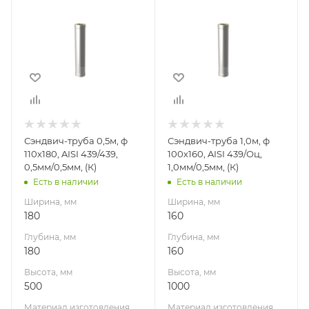
180
160
Глубина, мм
Глубина, мм
180
160
Высота, мм
Высота, мм
500
1000
Материал
Материал
изготовления
изготовления
Нержавеющая
Нержавеющая
Сэндвич-труба 0,5м, ф
Сэндвич-труба 1,0м, ф
сталь
сталь/
110х180, AISI 439/439,
100х160, AISI 439/Оц,
Оцинкованная
Производитель
0,5мм/0,5мм, (К)
1,0мм/0,5мм, (К)
сталь
УМК
Есть в наличии
Есть в наличии
Производитель
Ширина, мм
Ширина, мм
УМК
180
160
Глубина, мм
Глубина, мм
180
160
Высота, мм
Высота, мм
500
1000
Материал изготовления
Материал изготовления