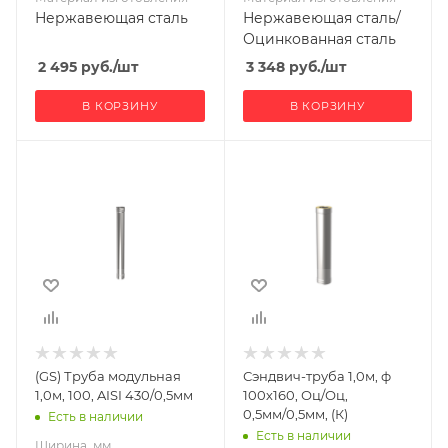
Нержавеющая сталь
Нержавеющая сталь/
Оцинкованная сталь
2 495
руб.
/шт
3 348
руб.
/шт
В КОРЗИНУ
В КОРЗИНУ
Ширина, мм
Ширина, мм
100
160
Глубина, мм
Глубина, мм
100
160
Высота, мм
Высота, мм
1000
1000
Материал
Материал
изготовления
изготовления
Нержавеющая
Оцинкованная
(GS) Труба модульная
Сэндвич-труба 1,0м, ф
сталь
сталь
1,0м, 100, AISI 430/0,5мм
100х160, Оц/Оц,
Производитель
0,5мм/0,5мм, (К)
Есть в наличии
Гефест-Сталь
Есть в наличии
Ширина, мм