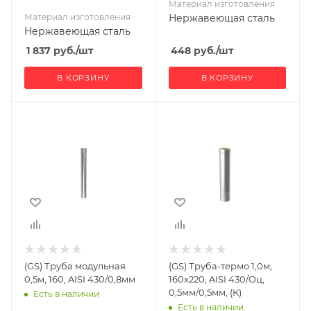
Материал изготовления
Материал изготовления
Нержавеющая сталь
Нержавеющая сталь
1 837
руб.
/шт
448
руб.
/шт
В КОРЗИНУ
В КОРЗИНУ
Ширина, мм
Ширина, мм
160
220
Глубина, мм
Глубина, мм
160
220
Высота, мм
Высота, мм
500
1000
Материал
Материал
изготовления
изготовления
Нержавеющая
Нержавеющая
(GS) Труба модульная
(GS) Труба-термо 1,0м,
сталь
сталь/
0,5м, 160, AISI 430/0,8мм
160х220, AISI 430/Оц,
Оцинкованная
Производитель
0,5мм/0,5мм, (К)
Есть в наличии
сталь
Гефест-Сталь
Есть в наличии