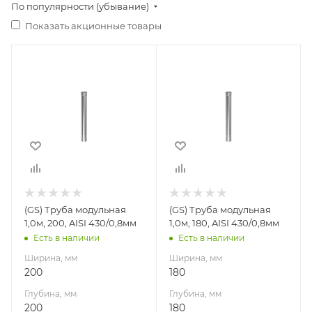
По популярности (убывание)
Показать акционные товары
Ширина, мм
Ширина, мм
200
180
Глубина, мм
Глубина, мм
200
180
Высота, мм
Высота, мм
1000
1000
Материал
Материал
изготовления
изготовления
Нержавеющая
Нержавеющая
(GS) Труба модульная
(GS) Труба модульная
сталь
сталь
1,0м, 200, AISI 430/0,8мм
1,0м, 180, AISI 430/0,8мм
Производитель
Производитель
Есть в наличии
Есть в наличии
Гефест-Сталь
Гефест-Сталь
Ширина, мм
Ширина, мм
200
180
Глубина, мм
Глубина, мм
200
180