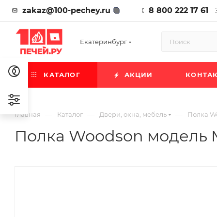
zakaz@100-pechey.ru
8 800 222 17 61
Екатеринбург
КАТАЛОГ
АКЦИИ
КОНТА
—
—
—
Главная
Каталог
Двери, окна, мебель
Полка Wo
Полка Woodson модель M