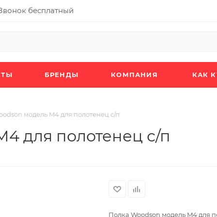
Звонок бесплатный
КТЫ
БРЕНДЫ
КОМПАНИЯ
КАК 
odson модель M4 для полотенец с/п
4 для полотенец с/п
Полка Woodson модель M4 для п