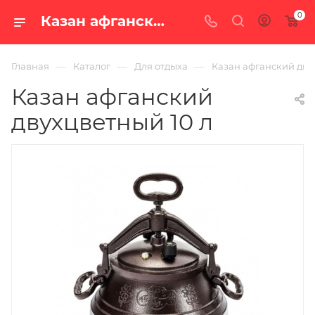
0
Казан афганский двухцветный 10 л — цена в Екатеринбурге, купить в интернет-магазине «100 печей.ру»
—
—
—
Главная
Каталог
Для отдыха
Казан афганский дву
Казан афганский
двухцветный 10 л