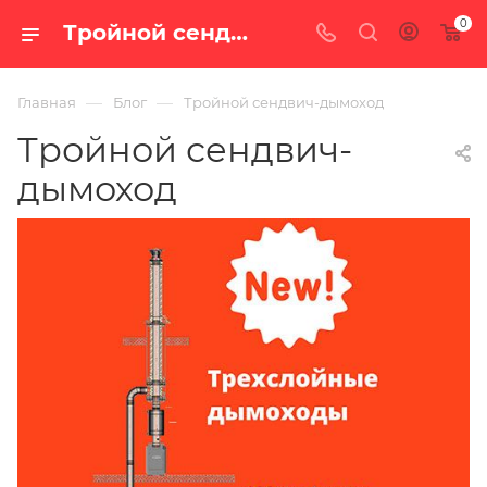
0
Тройной сендвич-дымоход — блог интернет-магазина «100 печей.ру»
—
—
Главная
Блог
Тройной сендвич-дымоход
Тройной сендвич-
дымоход