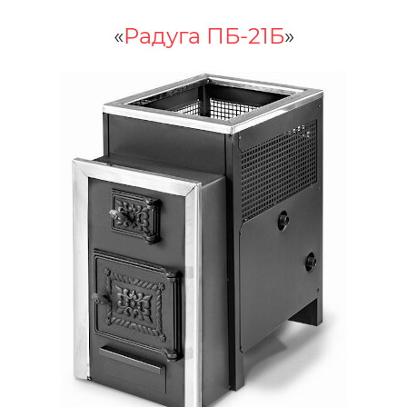
«
Радуга ПБ-21Б
»