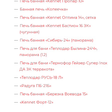
Печь банная «Kennet Пропар 10»
Банная печь «Копеечка»
Печь банная «Kennet Оптима 14», сетка
Печь банная «Kennet Бастион 16 ЗК»
(чугунная)
Печь банная «Сибирь-24» (панорама)
Печь для бани «Теплодар Былина-24Ч»,
панорама (1.2)
Печь для бани «Термофор Гейзер Супер Inox
ДА ЗК терракота»
«Теплодар РУСЬ-18 Л»
«Радуга ПБ-21Б»
Печь банная «Березка Воевода 15»
«Kеnnеt Форт-12»