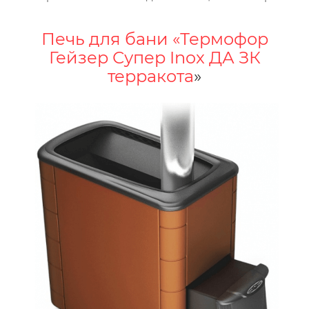
Печь для бани «Термофор
Гейзер Супер Inox ДА ЗК
терракота
»