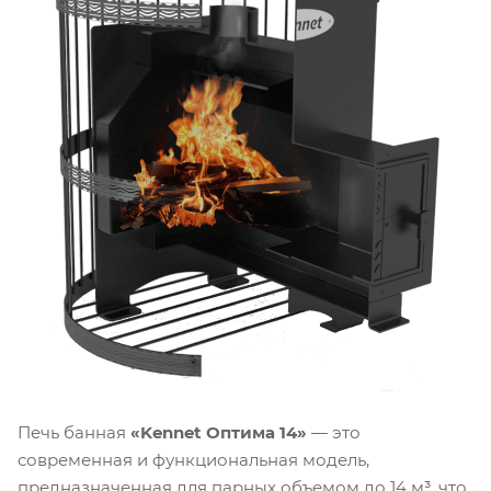
Печь банная
«Kennet Оптима 14»
— это
современная и функциональная модель,
предназначенная для парных объемом до 14 м³, что