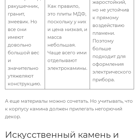
жаростойкий,
ракушечник,
Как правило,
но не устойчив
гранит,
это плиты МДФ,
к прямому
змеевик. Но
поскольку у них
воздействию
все они
и цена низкая, и
пламени.
имеют
масса
Поэтому
довольно
небольшая.
больше
большой вес
Чаще всего ими
подходит для
и
отделывают
оформления
значительно
электрокамины.
электрического
утяжеляют
прибора.
конструкцию.
А еще материалы можно сочетать. Но учитывать, что
к корпусу камина должен прилегать негорючий
декор.
Искусственный камень и