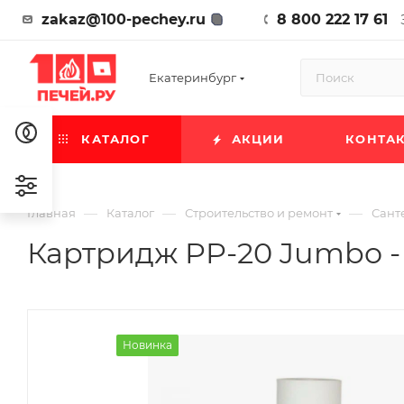
zakaz@100-pechey.ru
8 800 222 17 61
Екатеринбург
КАТАЛОГ
АКЦИИ
КОНТА
—
—
—
Главная
Каталог
Строительство и ремонт
Сант
Картридж PP-20 Jumbo -
Новинка