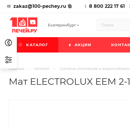
zakaz@100-pechey.ru
8 800 222 17 61
Екатеринбург
КАТАЛОГ
АКЦИИ
КОНТА
—
—
Главная
Каталог
Система отопления и водоснабжен
Мат ELECTROLUX EEM 2-15