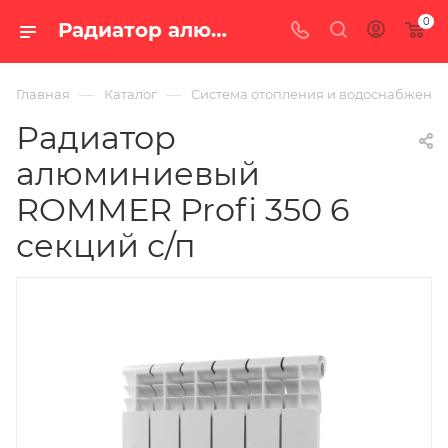
0
Радиатор алюминиевый ROMMER Profi 350 6 секций с/п — цена в Екатеринбурге, купить в интернет-магазине «100 печей.ру»
—
—
Главная
Каталог
Система отопления и водоснабжени
Радиатор
алюминиевый
ROMMER Profi 350 6
секций с/п